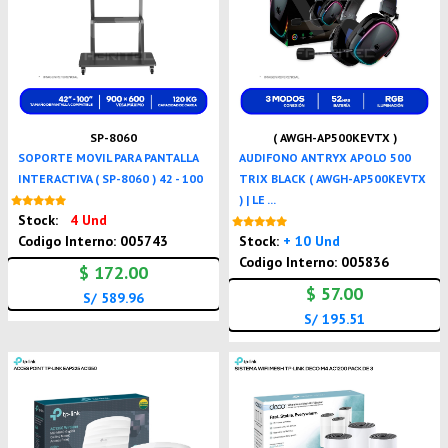
SP-8060
( AWGH-AP500KEVTX )
SOPORTE MOVIL PARA PANTALLA
AUDIFONO ANTRYX APOLO 500
INTERACTIVA ( SP-8060 ) 42 - 100
TRIX BLACK ( AWGH-AP500KEVTX
) | LE ...
Nuevo
Stock:
4 Und
Nuevo
Codigo Interno: 005743
Stock:
+ 10 Und
Codigo Interno: 005836
$ 172.00
$ 57.00
S/ 589.96
S/ 195.51