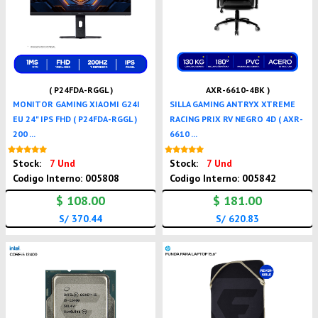
( P24FDA-RGGL )
AXR-6610-4BK )
MONITOR GAMING XIAOMI G24I
SILLA GAMING ANTRYX XTREME
EU 24" IPS FHD ( P24FDA-RGGL )
RACING PRIX RV NEGRO 4D ( AXR-
200 ...
6610 ...
Nuevo
Nuevo
Stock:
7 Und
Stock:
7 Und
Codigo Interno: 005808
Codigo Interno: 005842
$ 108.00
$ 181.00
S/ 370.44
S/ 620.83