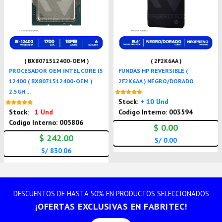
( BX8071512400-OEM )
( 2F2K6AA )
PROCESADOR OEM INTEL CORE I5
FUNDAS HP REVERSIBLE (
12400 ( BX8071512400-OEM )
2F2K6AA ) NEGRO/DORADO
2.5GH ...
Nuevo
Stock:
+ 10 Und
Nuevo
Stock:
1 Und
Codigo Interno: 003594
Codigo Interno: 005806
$ 0.00
$ 242.00
S/ 0.00
S/ 830.06
DESCUENTOS DE HASTA 50% EN PRODUCTOS SELECCIONADOS
¡OFERTAS EXCLUSIVAS EN FABRITEC!