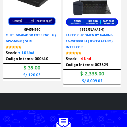
GP65NB60
( 832J3LA#ABM)
MULTIGRABADOR EXTERNO LG (
LAPTOP HP OMEN BY GAMING
GP65NB60 ) SLIM
16-WF0001LA ( 832J3LA#ABM)
INTEL COR ...
Nuevo
Stock:
+ 10 Und
Nuevo
Codigo Interno: 000610
Stock:
4 Und
Codigo Interno: 003329
$ 35.00
$ 2,335.00
S/ 120.05
S/ 8,009.05