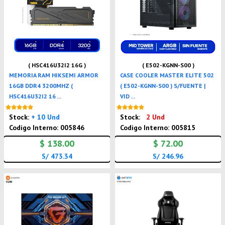
( HSC416U32I2 16G )
( E502-KGNN-S00 )
MEMORIA RAM HIKSEMI ARMOR
CASE COOLER MASTER ELITE 502
16GB DDR4 3200MHZ (
( E502-KGNN-S00 ) S/FUENTE |
HSC416U32I2 16 ...
VID ...
Nuevo
Nuevo
Stock:
+ 10 Und
Stock:
2 Und
Codigo Interno: 005846
Codigo Interno: 005815
$ 138.00
$ 72.00
S/ 473.34
S/ 246.96