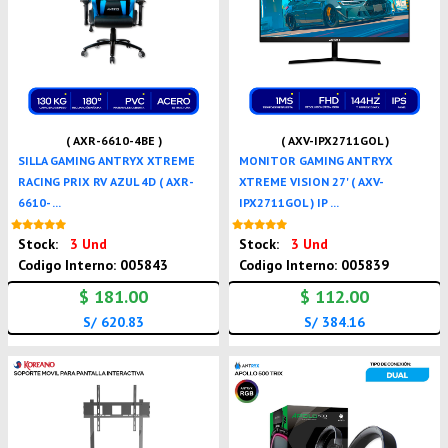
( AXR-6610-4BE )
( AXV-IPX2711GOL )
SILLA GAMING ANTRYX XTREME
MONITOR GAMING ANTRYX
RACING PRIX RV AZUL 4D ( AXR-
XTREME VISION 27' ( AXV-
6610- ...
IPX2711GOL ) IP ...
Nuevo
Nuevo
Stock:
3 Und
Stock:
3 Und
Codigo Interno: 005843
Codigo Interno: 005839
$ 181.00
$ 112.00
S/ 620.83
S/ 384.16