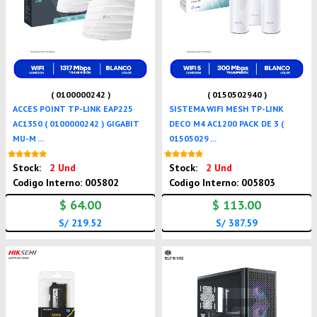
( 0100000242 )
( 0150502940 )
ACCES POINT TP-LINK EAP225
SISTEMA WIFI MESH TP-LINK
AC1350 ( 0100000242 ) GIGABIT
DECO M4 AC1200 PACK DE 3 (
MU-M ...
01505029 ...
Nuevo
Nuevo
Stock:
2 Und
Stock:
2 Und
Codigo Interno: 005802
Codigo Interno: 005803
$ 64.00
$ 113.00
S/ 219.52
S/ 387.59