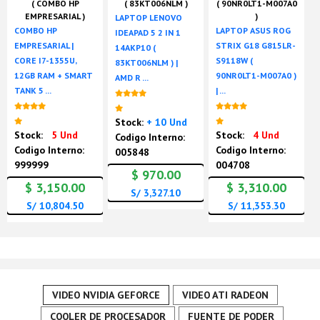
( COMBO HP
( 83KT006NLM )
( 90NR0LT1-M007A0
EMPRESARIAL )
)
LAPTOP LENOVO
COMBO HP
LAPTOP ASUS ROG
IDEAPAD 5 2 IN 1
EMPRESARIAL |
STRIX G18 G815LR-
14AKP10 (
CORE I7-1355U,
S9118W (
83KT006NLM ) |
12GB RAM + SMART
90NR0LT1-M007A0 )
AMD R ...
TANK 5 ...
| ...
Nuevo
Nuevo
Nuevo
Stock:
+ 10 Und
Stock:
5 Und
Stock:
4 Und
Codigo Interno:
Codigo Interno:
Codigo Interno:
005848
999999
004708
$ 970.00
$ 3,150.00
$ 3,310.00
S/ 3,327.10
S/ 10,804.50
S/ 11,353.30
VIDEO NVIDIA GEFORCE
VIDEO ATI RADEON
COOLER DE PROCESADOR
FUENTE DE PODER