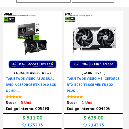
( DUAL-RTX5060-O8G )
( G506T-8V2P )
TARJETA DE VIDEO ASUS DUAL
TARJETA DE VIDEO MSI GEFORCE
NVIDIA GEFORCE RTX 5060 8GB
RTX 5060 TI 8GB VENTUS 2X
OC EDI ...
PLUS ...
Nuevo
Nuevo
Stock:
5 Und
Stock:
1 Und
Codigo Interno: 005490
Codigo Interno: 004403
$ 511.00
$ 625.00
S/ 1,752.73
S/ 2,143.75