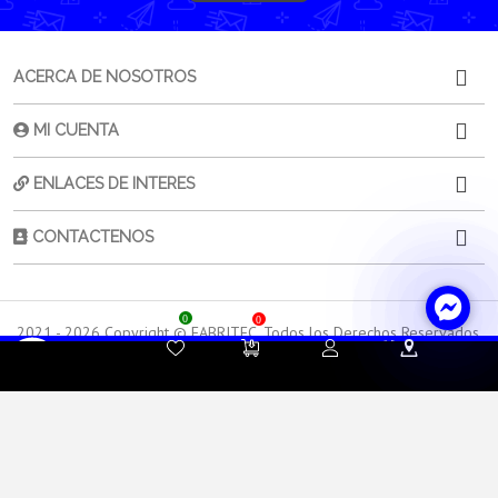
ACERCA DE NOSOTROS
MI CUENTA
ENLACES DE INTERES
CONTACTENOS
0
0
2021 -
2026
Copyright © FABRITEC. Todos los Derechos Reservados.
Desarrollado por HTEC
Contacta a
Atención al
Sorporte
tu Asesor de Ventas
Cliente
Técnico