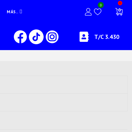
0
0
MÁS..
T/C 3.430