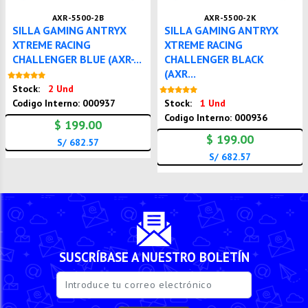
AXR-5500-2B
AXR-5500-2K
SILLA GAMING ANTRYX
SILLA GAMING ANTRYX
XTREME RACING
XTREME RACING
CHALLENGER BLUE (AXR-...
CHALLENGER BLACK
(AXR...
Nuevo
Stock:
2 Und
Nuevo
Codigo Interno: 000937
Stock:
1 Und
Codigo Interno: 000936
$ 199.00
$ 199.00
S/ 682.57
S/ 682.57
SUSCRÍBASE A NUESTRO BOLETÍN