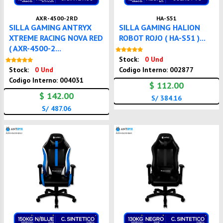
AXR-4500-2RD
HA-S51
SILLA GAMING ANTRYX
SILLA GAMING HALION
XTREME RACING NOVA RED
ROBOT ROJO ( HA-S51 )...
( AXR-4500-2...
Nuevo
Stock:
0 Und
Nuevo
Stock:
0 Und
Codigo Interno: 002877
Codigo Interno: 004031
$ 112.00
$ 142.00
S/ 384.16
S/ 487.06