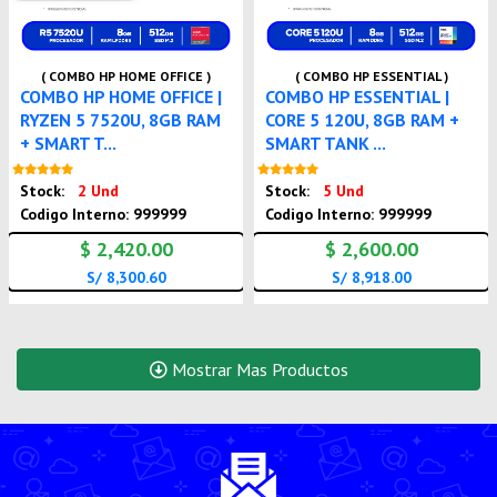
( COMBO HP HOME OFFICE )
( COMBO HP ESSENTIAL )
COMBO HP HOME OFFICE |
COMBO HP ESSENTIAL |
RYZEN 5 7520U, 8GB RAM
CORE 5 120U, 8GB RAM +
+ SMART T...
SMART TANK ...
Nuevo
Nuevo
Stock:
2 Und
Stock:
5 Und
Codigo Interno: 999999
Codigo Interno: 999999
$ 2,420.00
$ 2,600.00
S/ 8,300.60
S/ 8,918.00
Mostrar Mas Productos