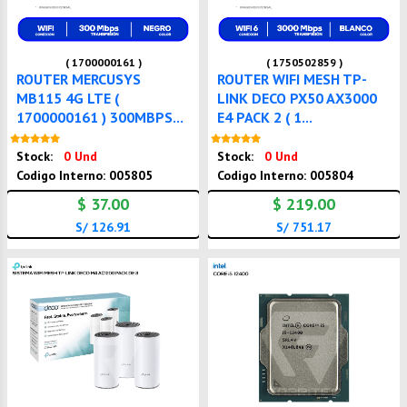
( 1700000161 )
( 1750502859 )
ROUTER MERCUSYS
ROUTER WIFI MESH TP-
MB115 4G LTE (
LINK DECO PX50 AX3000
1700000161 ) 300MBPS...
E4 PACK 2 ( 1...
Nuevo
Nuevo
Stock:
0 Und
Stock:
0 Und
Codigo Interno: 005805
Codigo Interno: 005804
$ 37.00
$ 219.00
S/ 126.91
S/ 751.17