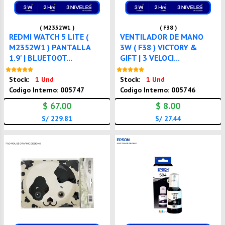
( M2352W1 )
( F38 )
REDMI WATCH 5 LITE (
VENTILADOR DE MANO
M2352W1 ) PANTALLA
3W ( F38 ) VICTORY &
1.9' | BLUETOOT...
GIFT | 3 VELOCI...
Nuevo
Nuevo
Stock:
1 Und
Stock:
1 Und
Codigo Interno: 005747
Codigo Interno: 005746
$ 67.00
$ 8.00
S/ 229.81
S/ 27.44