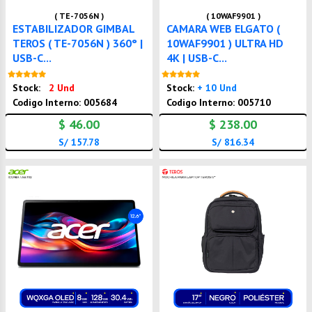
( TE-7056N )
( 10WAF9901 )
ESTABILIZADOR GIMBAL
CAMARA WEB ELGATO (
TEROS ( TE-7056N ) 360° |
10WAF9901 ) ULTRA HD
USB-C...
4K | USB-C...
Nuevo
Nuevo
Stock:
2 Und
Stock:
+ 10 Und
Codigo Interno: 005684
Codigo Interno: 005710
$ 46.00
$ 238.00
S/ 157.78
S/ 816.34