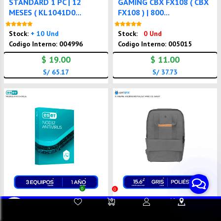
STANDARD 1 PC | 12
GAMING CBX FX108 ( CBX
MESES ( KL1041D0...
FX108 ) | 800...
Nuevo
Nuevo
Stock:
+ 10 Und
Stock:
0 Und
Codigo Interno: 004996
Codigo Interno: 005015
$ 19.00
$ 11.00
S/ 65.17
S/ 37.73
0
0
( S11010224 )
( TE-9028 )
Contacta a
Atención al
Sorporte
ANTIVIRUS ESET NOD32
MOCHILA TEROS 15.6