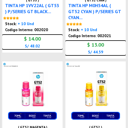
( GT53 )
( GT52 CYAN )
TINTA HP 1VV22AL ( GT53
TINTA HP M0H54AL (
) P/SERIES GT BLACK...
GT52 CYAN ) P/SERIES GT
CYAN...
Nuevo
Stock:
+ 10 Und
Nuevo
Codigo Interno: 002020
Stock:
+ 10 Und
Codigo Interno: 002021
$ 14.00
$ 13.00
S/ 48.02
S/ 44.59
( GT52 MAGENTA )
( GT52 )