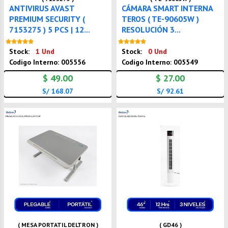
ANTIVIRUS AVAST
CÁMARA SMART INTERNA
PREMIUM SECURITY (
TEROS ( TE-90605W )
7153275 ) 5 PCS | 12...
RESOLUCIÓN 3...
Nuevo
Nuevo
Stock:
1 Und
Stock:
0 Und
Codigo Interno: 005556
Codigo Interno: 005549
$ 49.00
$ 27.00
S/ 168.07
S/ 92.61
( MESA PORTATIL DELTRON )
( GD46 )