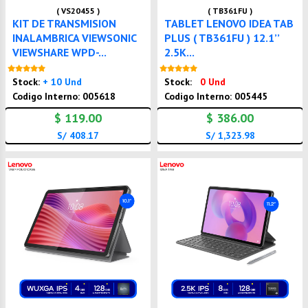
( VS20455 )
( TB361FU )
KIT DE TRANSMISION
TABLET LENOVO IDEA TAB
INALAMBRICA VIEWSONIC
PLUS ( TB361FU ) 12.1’’
VIEWSHARE WPD-...
2.5K...
Nuevo
Nuevo
Stock:
+ 10 Und
Stock:
0 Und
Codigo Interno: 005618
Codigo Interno: 005445
$ 119.00
$ 386.00
S/ 408.17
S/ 1,323.98