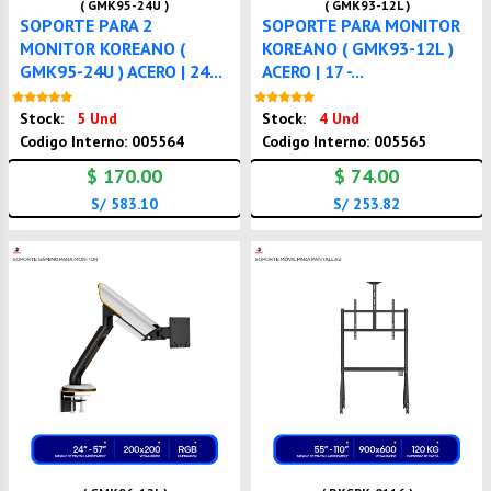
( GMK95-24U )
( GMK93-12L )
SOPORTE PARA 2
SOPORTE PARA MONITOR
MONITOR KOREANO (
KOREANO ( GMK93-12L )
GMK95-24U ) ACERO | 24...
ACERO | 17 -...
Nuevo
Nuevo
Stock:
5 Und
Stock:
4 Und
Codigo Interno: 005564
Codigo Interno: 005565
$ 170.00
$ 74.00
S/ 583.10
S/ 253.82