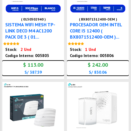
( 0150502940 )
( BX8071512400-OEM )
SISTEMA WIFI MESH TP-
PROCESADOR OEM INTEL
LINK DECO M4 AC1200
CORE I5 12400 (
PACK DE 3 ( 01...
BX8071512400-OEM )...
Nuevo
Nuevo
Stock:
2 Und
Stock:
1 Und
Codigo Interno: 005803
Codigo Interno: 005806
$ 113.00
$ 242.00
S/ 387.59
S/ 830.06