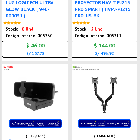
LUZ LOGITECH ULTRA
PROYECTOR HAVIT PJ215
GLOW BLACK ( 946-
PRO SMART ( HVPJ-PJ215
000031 )...
PRO-US-BK ...
Nuevo
Nuevo
Stock:
0 Und
Stock:
5 Und
Codigo Interno: 005330
Codigo Interno: 005311
$ 46.00
$ 144.00
S/ 157.78
S/ 493.92
( TE-9072 )
( KMM-410 )