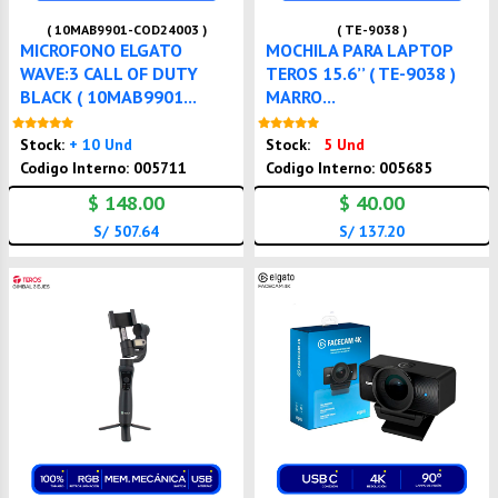
( 10MAB9901-COD24003 )
( TE-9038 )
MICROFONO ELGATO
MOCHILA PARA LAPTOP
WAVE:3 CALL OF DUTY
TEROS 15.6’’ ( TE-9038 )
BLACK ( 10MAB9901...
MARRO...
Nuevo
Nuevo
Stock:
+ 10 Und
Stock:
5 Und
Codigo Interno: 005711
Codigo Interno: 005685
$ 148.00
$ 40.00
S/ 507.64
S/ 137.20