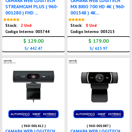
CAMARA WEB LOGITECH
CAMARA WEB LOGITECH
STREAMCAM PLUS ( 960-
MX BRIO 700 HD 4K ( 960-
001280 ) FHD ...
001548 ) 4K...
Nuevo
Nuevo
Stock:
2 Und
Stock:
0 Und
Codigo Interno: 003744
Codigo Interno: 005215
$ 129.00
$ 179.00
S/ 442.47
S/ 613.97
( 960-001412 )
( 960-001087 )
CAMARA WEB LOGITECH
CAMARA WEB LOGITECH