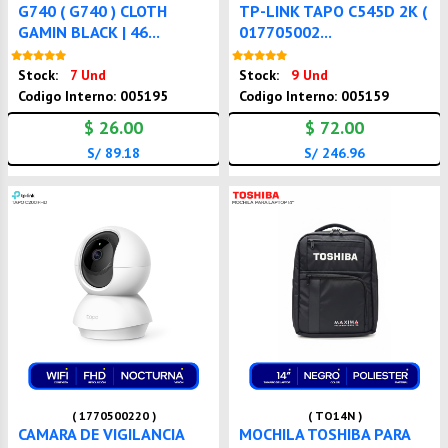
G740 ( G740 ) CLOTH
TP-LINK TAPO C545D 2K (
GAMIN BLACK | 46...
017705002...
Nuevo
Nuevo
Stock:
7 Und
Stock:
9 Und
Codigo Interno: 005195
Codigo Interno: 005159
$ 26.00
$ 72.00
S/ 89.18
S/ 246.96
( 1770500220 )
( TO14N )
CAMARA DE VIGILANCIA
MOCHILA TOSHIBA PARA