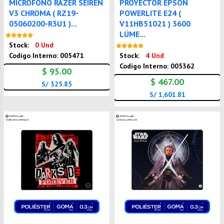
MICROFONO RAZER SEIREN
PROYECTOR EPSON
V3 CHROMA ( RZ19-
POWERLITE E24 (
05060200-R3U1 )...
V11HB51021 ) 3600
LÚME...
Nuevo
Stock:
0 Und
Nuevo
Codigo Interno: 005471
Stock:
4 Und
Codigo Interno: 005362
$ 95.00
$ 467.00
S/ 325.85
S/ 1,601.81