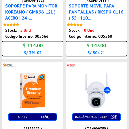
( GMK96-12L )
( RKSPK-0116 )
SOPORTE PARA MONITOR
SOPORTE MOVIL PARA
KOREANO ( GMK96-12L )
PANTALLAS ( RKSPK-0116
ACERO | 24 -...
) 55 - 110...
Nuevo
Nuevo
Stock:
5 Und
Stock:
0 Und
Codigo Interno: 005566
Codigo Interno: 005560
$ 114.00
$ 147.00
S/ 391.02
S/ 504.21
( 7153275 )
( TE-90605W )