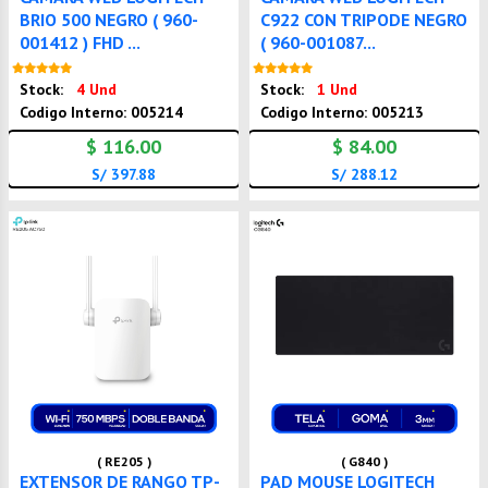
BRIO 500 NEGRO ( 960-
C922 CON TRIPODE NEGRO
001412 ) FHD ...
( 960-001087...
Nuevo
Nuevo
Stock:
4 Und
Stock:
1 Und
Codigo Interno: 005214
Codigo Interno: 005213
$ 116.00
$ 84.00
S/ 397.88
S/ 288.12
( RE205 )
( G840 )
EXTENSOR DE RANGO TP-
PAD MOUSE LOGITECH