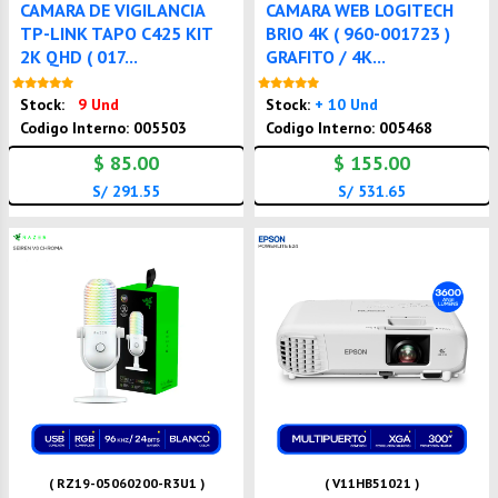
CAMARA DE VIGILANCIA
CAMARA WEB LOGITECH
TP-LINK TAPO C425 KIT
BRIO 4K ( 960-001723 )
2K QHD ( 017...
GRAFITO / 4K...
Nuevo
Nuevo
Stock:
9 Und
Stock:
+ 10 Und
Codigo Interno: 005503
Codigo Interno: 005468
$ 85.00
$ 155.00
S/ 291.55
S/ 531.65
( RZ19-05060200-R3U1 )
( V11HB51021 )