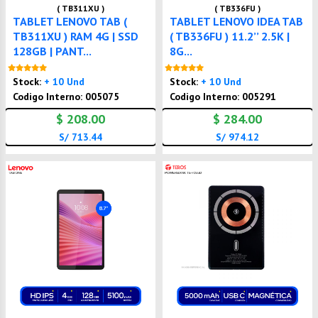
( TB311XU )
( TB336FU )
TABLET LENOVO TAB (
TABLET LENOVO IDEA TAB
TB311XU ) RAM 4G | SSD
( TB336FU ) 11.2’’ 2.5K |
128GB | PANT...
8G...
Nuevo
Nuevo
Stock:
+ 10 Und
Stock:
+ 10 Und
Codigo Interno: 005075
Codigo Interno: 005291
$ 208.00
$ 284.00
S/ 713.44
S/ 974.12