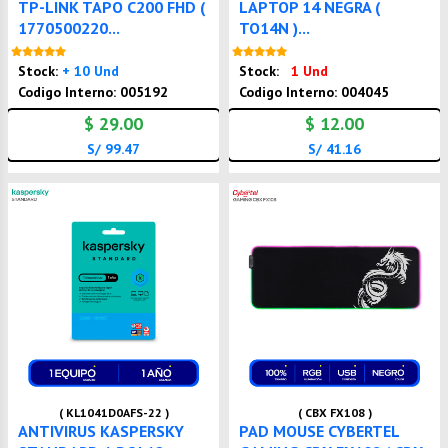
TP-LINK TAPO C200 FHD (
LAPTOP 14 NEGRA (
1770500220...
TO14N )...
Nuevo
Nuevo
Stock:
+ 10 Und
Stock:
1 Und
Codigo Interno: 005192
Codigo Interno: 004045
$ 29.00
$ 12.00
S/ 99.47
S/ 41.16
( KL1041D0AFS-22 )
( CBX FX108 )
ANTIVIRUS KASPERSKY
PAD MOUSE CYBERTEL