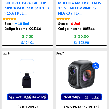
SOPORTE PARA LAPTOP
MOCHILA AMD BY TEROS
AIRBOOM BLACK ( AB 100
15.6’ LAPTOP VINO C/
) 15.6 | PLE...
NEGRO ( TE-...
Nuevo
Nuevo
Stock:
+ 10 Und
Stock:
6 Und
Codigo Interno: 005386
Codigo Interno: 005366
$ 7.00
$ 30.00
S/ 24.01
S/ 102.90
( 946-000031 )
( HVPJ-PJ215 PRO-US-BK )