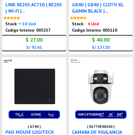
LINK RE205 AC750 ( RE205
G840 ( G840 ) CLOTH XL
) WI-FI |...
GAMIN BLACK |...
Nuevo
Nuevo
Stock:
+ 10 Und
Stock:
4 Und
Codigo Interno: 005237
Codigo Interno: 003110
$ 27.00
$ 40.00
S/ 92.61
S/ 137.20
( G740 )
( 01770500260 )
PAD MOUSE LOGITECH
CAMARA DE VIGILANCIA