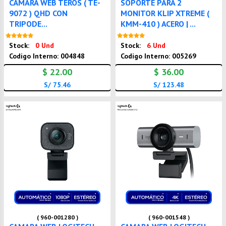
CÁMARA WEB TEROS ( TE-
SOPORTE PARA 2
9072 ) QHD CON
MONITOR KLIP XTREME (
TRIPODE...
KMM-410 ) ACERO | ...
Nuevo
Nuevo
Stock:
0 Und
Stock:
6 Und
Codigo Interno: 004848
Codigo Interno: 005269
$ 22.00
$ 36.00
S/ 75.46
S/ 123.48
( 960-001280 )
( 960-001548 )