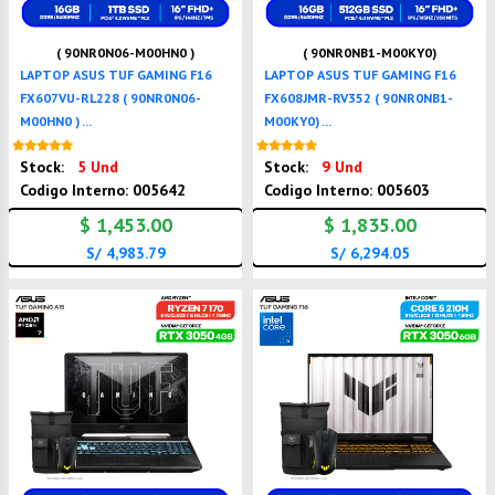
( 90NR0N06-M00HN0 )
( 90NR0NB1-M00KY0)
LAPTOP ASUS TUF GAMING F16
LAPTOP ASUS TUF GAMING F16
FX607VU-RL228 ( 90NR0N06-
FX608JMR-RV352 ( 90NR0NB1-
M00HN0 ) ...
M00KY0) ...
Nuevo
Nuevo
Stock:
5 Und
Stock:
9 Und
Codigo Interno: 005642
Codigo Interno: 005603
$ 1,453.00
$ 1,835.00
S/ 4,983.79
S/ 6,294.05