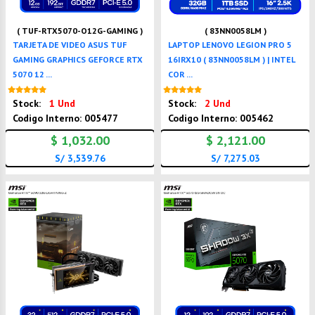
( TUF-RTX5070-O12G-GAMING )
( 83NN0058LM )
TARJETA DE VIDEO ASUS TUF
LAPTOP LENOVO LEGION PRO 5
GAMING GRAPHICS GEFORCE RTX
16IRX10 ( 83NN0058LM ) | INTEL
5070 12 ...
COR ...
Nuevo
Nuevo
Stock:
1 Und
Stock:
2 Und
Codigo Interno: 005477
Codigo Interno: 005462
$ 1,032.00
$ 2,121.00
S/ 3,539.76
S/ 7,275.03