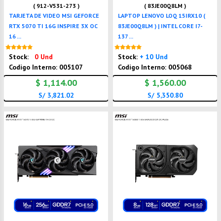
( 912-V531-273 )
( 83JE00Q8LM )
TARJETA DE VIDEO MSI GEFORCE
LAPTOP LENOVO LOQ 15IRX10 (
RTX 5070 TI 16G INSPIRE 3X OC
83JE00Q8LM ) | INTEL CORE I7-
16 ...
137 ...
Nuevo
Nuevo
Stock:
0 Und
Stock:
+ 10 Und
Codigo Interno: 005107
Codigo Interno: 005068
$ 1,114.00
$ 1,560.00
S/ 3,821.02
S/ 5,350.80