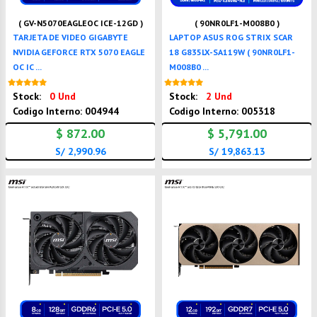
( GV-N5070EAGLEOC ICE-12GD )
( 90NR0LF1-M008B0 )
TARJETA DE VIDEO GIGABYTE
LAPTOP ASUS ROG STRIX SCAR
NVIDIA GEFORCE RTX 5070 EAGLE
18 G835LX-SA119W ( 90NR0LF1-
OC IC ...
M008B0 ...
Nuevo
Nuevo
Stock:
0 Und
Stock:
2 Und
Codigo Interno: 004944
Codigo Interno: 005318
$ 872.00
$ 5,791.00
S/ 2,990.96
S/ 19,863.13