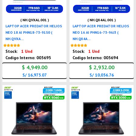
( NH.QVXAL.001 )
( NH.QX4AL.001 )
LAPTOP ACER PREDATOR HELIOS
LAPTOP ACER PREDATOR HELIOS
NEO 18 AI PHN18-73-91S0 (
NEO 16 AI PHN16-73-96J3 (
NH.QVXA ...
NH.QX4A ...
Nuevo
Nuevo
Stock:
1 Und
Stock:
1 Und
Codigo Interno: 005695
Codigo Interno: 005694
$ 4,949.00
$ 2,932.00
S/ 16,975.07
S/ 10,056.76