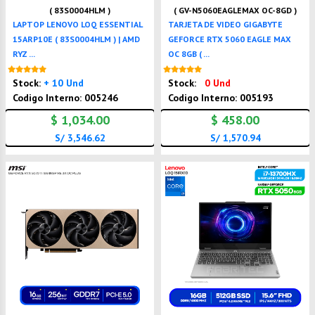
( 83S0004HLM )
( GV-N5060EAGLEMAX OC-8GD )
LAPTOP LENOVO LOQ ESSENTIAL
TARJETA DE VIDEO GIGABYTE
15ARP10E ( 83S0004HLM ) | AMD
GEFORCE RTX 5060 EAGLE MAX
RYZ ...
OC 8GB ( ...
Nuevo
Nuevo
Stock:
+ 10 Und
Stock:
0 Und
Codigo Interno: 005246
Codigo Interno: 005193
$ 1,034.00
$ 458.00
S/ 3,546.62
S/ 1,570.94