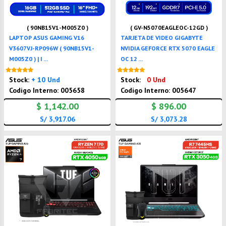
( 90NB15V1-M005Z0 )
( GV-N5070EAGLEOC-12GD )
LAPTOP ASUS GAMING V16
TARJETA DE VIDEO GIGABYTE
V3607VJ-RP096W ( 90NB15V1-
NVIDIA GEFORCE RTX 5070 EAGLE
M005Z0 ) | I ...
OC 12 ...
Nuevo
Nuevo
Stock:
+ 10 Und
Stock:
0 Und
Codigo Interno: 005658
Codigo Interno: 005647
$ 1,142.00
$ 896.00
S/ 3,917.06
S/ 3,073.28