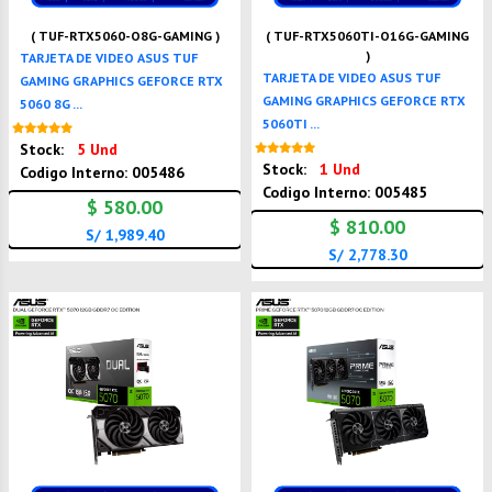
( TUF-RTX5060-O8G-GAMING )
( TUF-RTX5060TI-O16G-GAMING
)
TARJETA DE VIDEO ASUS TUF
TARJETA DE VIDEO ASUS TUF
GAMING GRAPHICS GEFORCE RTX
GAMING GRAPHICS GEFORCE RTX
5060 8G ...
5060TI ...
Nuevo
Stock:
5 Und
Nuevo
Stock:
1 Und
Codigo Interno: 005486
Codigo Interno: 005485
$ 580.00
$ 810.00
S/ 1,989.40
S/ 2,778.30