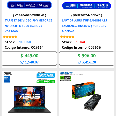
( VCG50608DFXPB1-O )
( 90NR0JF7-M00FW0 )
TARJETA DE VIDEO PNY GEFORCE
LAPTOP ASUS TUF GAMING A15
NVIDIA RTX 5060 8GB OC (
FA506NCG-HN187W ( 90NR0JF7-
VCG5060 ...
M00FW0 ...
Nuevo
Nuevo
Stock:
+ 10 Und
Stock:
5 Und
Codigo Interno: 005664
Codigo Interno: 005656
$ 449.00
$ 996.00
S/ 1,540.07
S/ 3,416.28