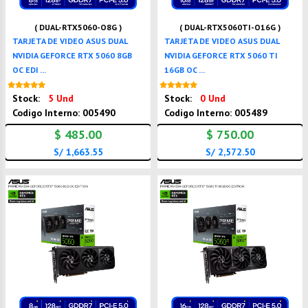
( DUAL-RTX5060-O8G )
( DUAL-RTX5060TI-O16G )
TARJETA DE VIDEO ASUS DUAL
TARJETA DE VIDEO ASUS DUAL
NVIDIA GEFORCE RTX 5060 8GB
NVIDIA GEFORCE RTX 5060 TI
OC EDI ...
16GB OC ...
Nuevo
Nuevo
Stock:
5 Und
Stock:
0 Und
Codigo Interno: 005490
Codigo Interno: 005489
$ 485.00
$ 750.00
S/ 1,663.55
S/ 2,572.50