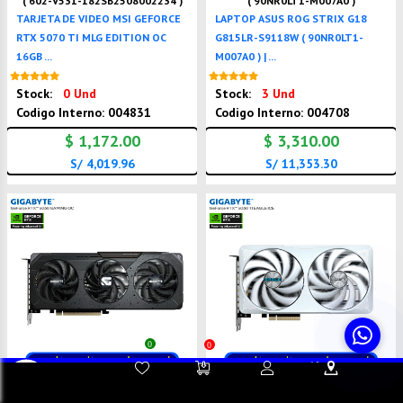
( 602-V531-182SB2508002234 )
( 90NR0LT1-M007A0 )
TARJETA DE VIDEO MSI GEFORCE
LAPTOP ASUS ROG STRIX G18
RTX 5070 TI MLG EDITION OC
G815LR-S9118W ( 90NR0LT1-
16GB ...
M007A0 ) | ...
Nuevo
Nuevo
Stock:
0 Und
Stock:
3 Und
Codigo Interno: 004831
Codigo Interno: 004708
$ 1,172.00
$ 3,310.00
S/ 4,019.96
S/ 11,353.30
0
0
Contacta a
Atención al
Sorporte
( GV-N5060GAMING OC-8GD )
( GV-N506TEAGLEOC ICE-16GD )