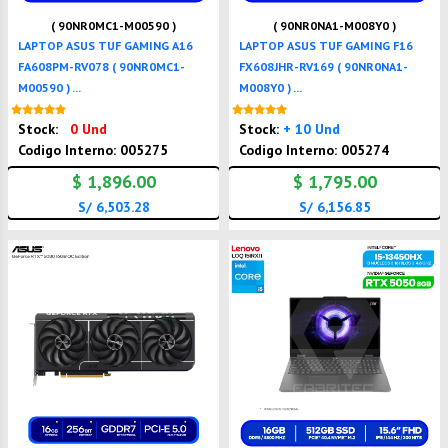
( 90NR0MC1-M00590 )
( 90NR0NA1-M008Y0 )
LAPTOP ASUS TUF GAMING A16
LAPTOP ASUS TUF GAMING F16
FA608PM-RV078 ( 90NR0MC1-
FX608JHR-RV169 ( 90NR0NA1-
M00590 ) ...
M008Y0 ) ...
Nuevo
Nuevo
Stock:
0 Und
Stock:
+ 10 Und
Codigo Interno: 005275
Codigo Interno: 005274
$ 1,896.00
$ 1,795.00
S/ 6,503.28
S/ 6,156.85