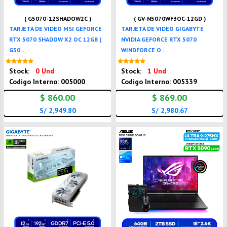
( G5070-12SHADOW2C )
( GV-N5070WF3OC-12GD )
TARJETA DE VIDEO MSI GEFORCE
TARJETA DE VIDEO GIGABYTE
RTX 5070 SHADOW X2 OC 12GB (
NVIDIA GEFORCE RTX 5070
G50 ...
WINDFORCE O ...
Nuevo
Nuevo
Stock:
0 Und
Stock:
1 Und
Codigo Interno: 005000
Codigo Interno: 005339
$ 860.00
$ 869.00
S/ 2,949.80
S/ 2,980.67