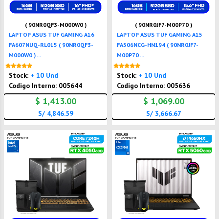
( 90NR0QF3-M000W0 )
( 90NR0JF7-M00P70 )
LAPTOP ASUS TUF GAMING A16
LAPTOP ASUS TUF GAMING A15
FA607NUQ-RL015 ( 90NR0QF3-
FA506NCG-HN194 ( 90NR0JF7-
M000W0 ) ...
M00P70 ...
Nuevo
Nuevo
Stock:
+ 10 Und
Stock:
+ 10 Und
Codigo Interno: 005644
Codigo Interno: 005636
$ 1,413.00
$ 1,069.00
S/ 4,846.59
S/ 3,666.67