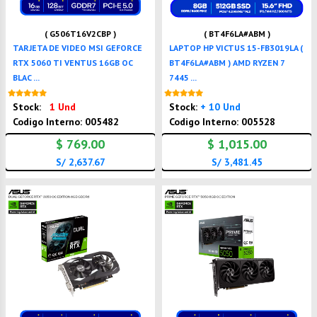
( G506T16V2CBP )
( BT4F6LA#ABM )
TARJETA DE VIDEO MSI GEFORCE
LAPTOP HP VICTUS 15-FB3019LA (
RTX 5060 TI VENTUS 16GB OC
BT4F6LA#ABM ) AMD RYZEN 7
BLAC ...
7445 ...
Nuevo
Nuevo
Stock:
1 Und
Stock:
+ 10 Und
Codigo Interno: 005482
Codigo Interno: 005528
$ 769.00
$ 1,015.00
S/ 2,637.67
S/ 3,481.45