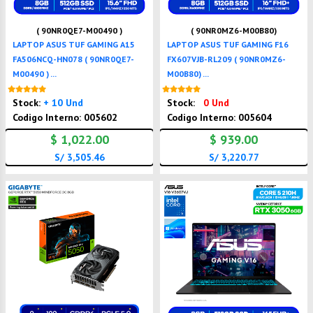
( 90NR0QE7-M00490 )
( 90NR0MZ6-M00B80)
LAPTOP ASUS TUF GAMING A15
LAPTOP ASUS TUF GAMING F16
FA506NCQ-HN078 ( 90NR0QE7-
FX607VJB-RL209 ( 90NR0MZ6-
M00490 ) ...
M00B80) ...
Nuevo
Nuevo
Stock:
+ 10 Und
Stock:
0 Und
Codigo Interno: 005602
Codigo Interno: 005604
$ 1,022.00
$ 939.00
S/ 3,505.46
S/ 3,220.77