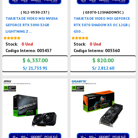
( 912-V530-237 )
( G5070-12SHADOW3C )
TARJETA DE VIDEO MSI NVIDIA
TARJETA DE VIDEO MSI GEFORCE
GEFORCE RTX 5090 32GB
RTX 5070 SHADOW X3 OC 12GB (
LIGHTNING Z ...
G50 ...
Nuevo
Nuevo
Stock:
0 Und
Stock:
0 Und
Codigo Interno: 005437
Codigo Interno: 005360
$ 6,337.00
$ 820.00
S/ 21,735.91
S/ 2,812.60