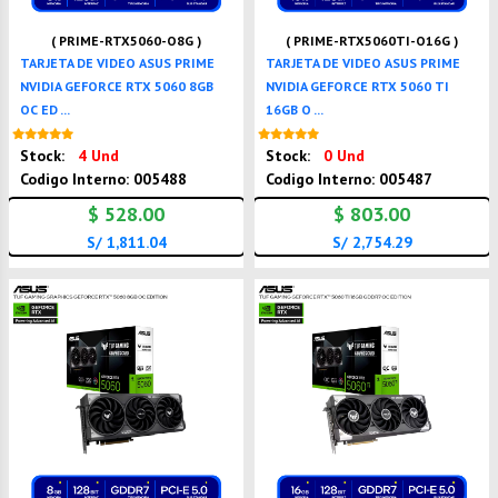
( PRIME-RTX5060-O8G )
( PRIME-RTX5060TI-O16G )
TARJETA DE VIDEO ASUS PRIME
TARJETA DE VIDEO ASUS PRIME
NVIDIA GEFORCE RTX 5060 8GB
NVIDIA GEFORCE RTX 5060 TI
OC ED ...
16GB O ...
Nuevo
Nuevo
Stock:
4 Und
Stock:
0 Und
Codigo Interno: 005488
Codigo Interno: 005487
$ 528.00
$ 803.00
S/ 1,811.04
S/ 2,754.29