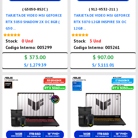
( G5050-8S2C )
( 912-V532-211 )
TARJETA DE VIDEO MSI GEFORCE
TARJETA DE VIDEO MSI GEFORCE
RTX 5050 SHADOW 2X OC 8GB (
RTX 5070 12GB INSPIRE 3X OC
G50 ...
12GB ...
Nuevo
Nuevo
Stock:
0 Und
Stock:
3 Und
Codigo Interno: 005299
Codigo Interno: 005261
$ 373.00
$ 907.00
S/ 1,279.39
S/ 3,111.01