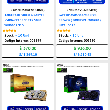
( GV-N5050WF2OC-8GD )
( 90NB15V1-M004R0 )
TARJETA DE VIDEO GIGABYTE
LAPTOP ASUS V16 V3607VJ-
NVIDIA GEFORCE RTX 5050
RP067W ( 90NB15V1-M004R0 )
WINDFORCE O ...
INTEL CORE ...
Nuevo
Nuevo
Stock:
+ 10 Und
Stock:
+ 10 Und
Codigo Interno: 005599
Codigo Interno: 005592
$ 370.00
$ 936.00
S/ 1,269.10
S/ 3,210.48