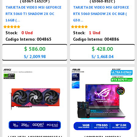
( G506T-16S2CP )
( G5060-8S2C )
TARJETA DE VIDEO MSI GEFORCE
TARJETA DE VIDEO MSI GEFORCE
RTX 5060 TI SHADOW 2X OC
RTX 5060 SHADOW 2X OC 8GB (
16GB ( ...
G50 ...
Nuevo
Nuevo
Stock:
0 Und
Stock:
1 Und
Codigo Interno: 004865
Codigo Interno: 004886
$ 586.00
$ 428.00
S/ 2,009.98
S/ 1,468.04