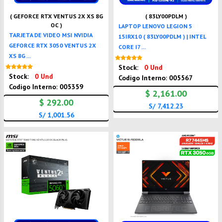
( GEFORCE RTX VENTUS 2X XS 8G
( 83LY00PDLM )
OC )
LAPTOP LENOVO LEGION 5
TARJETA DE VIDEO MSI NVIDIA
15IRX10 ( 83LY00PDLM ) | INTEL
GEFORCE RTX 3050 VENTUS 2X
CORE I7 ...
XS 8G ...
Nuevo
Nuevo
Stock:
0 Und
Stock:
0 Und
Codigo Interno: 005567
Codigo Interno: 005359
$ 2,161.00
$ 292.00
S/ 7,412.23
S/ 1,001.56