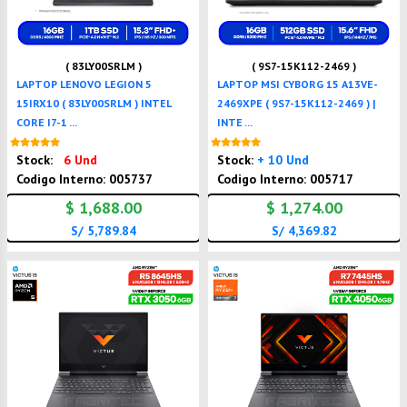
( 83LY00SRLM )
( 9S7-15K112-2469 )
LAPTOP LENOVO LEGION 5
LAPTOP MSI CYBORG 15 A13VE-
15IRX10 ( 83LY00SRLM ) INTEL
2469XPE ( 9S7-15K112-2469 ) |
CORE I7-1 ...
INTE ...
Nuevo
Nuevo
Stock:
6 Und
Stock:
+ 10 Und
Codigo Interno: 005737
Codigo Interno: 005717
$ 1,688.00
$ 1,274.00
S/ 5,789.84
S/ 4,369.82