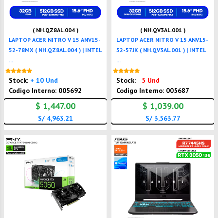
( NH.QZ8AL.004 )
( NH.QV3AL.001 )
LAPTOP ACER NITRO V 15 ANV15-
LAPTOP ACER NITRO V 15 ANV15-
52-78MX ( NH.QZ8AL.004 ) | INTEL
52-57JK ( NH.QV3AL.001 ) | INTEL
...
...
Nuevo
Nuevo
Stock:
+ 10 Und
Stock:
5 Und
Codigo Interno: 005692
Codigo Interno: 005687
$ 1,447.00
$ 1,039.00
S/ 4,963.21
S/ 3,563.77