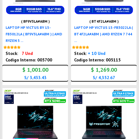
( BF9V3LA#ABM )
( BT4F2LA#ABM )
LAPTOP HP VICTUS BY 15-
LAPTOP HP VICTUS 15-FB3022LA (
FB3012LA ( BF9V3LA#ABM ) | AMD
BT4F2LA#ABM ) AMD RYZEN 7 744
RYZEN 5 ...
...
Nuevo
Nuevo
Stock:
7 Und
Stock:
+ 10 Und
Codigo Interno: 005700
Codigo Interno: 005115
$ 1,001.00
$ 1,269.00
S/ 3,433.43
S/ 4,352.67