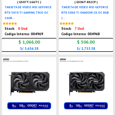
( G507T-16GTC )
( G506T-8S2CP )
TARJETA DE VIDEO MSI GEFORCE
TARJETA DE VIDEO MSI GEFORCE
RTX 5070 TI GAMING TRIO OC
RTX 5060 TI SHADOW 2X OC 8GB
16GB ...
( ...
Nuevo
Nuevo
Stock:
0 Und
Stock:
7 Und
Codigo Interno: 004969
Codigo Interno: 004968
$ 1,066.00
$ 506.00
S/ 3,656.38
S/ 1,735.58