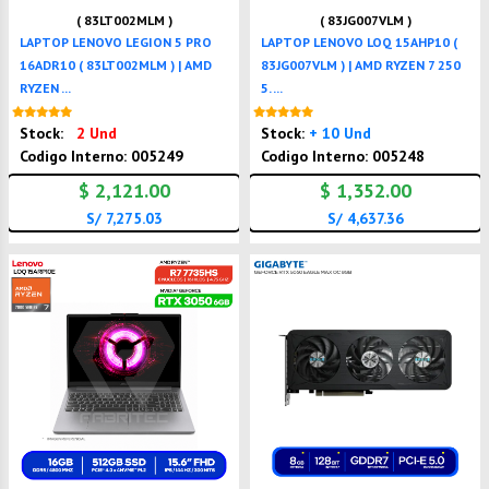
( 83LT002MLM )
( 83JG007VLM )
LAPTOP LENOVO LEGION 5 PRO
LAPTOP LENOVO LOQ 15AHP10 (
16ADR10 ( 83LT002MLM ) | AMD
83JG007VLM ) | AMD RYZEN 7 250
RYZEN ...
5. ...
Nuevo
Nuevo
Stock:
2 Und
Stock:
+ 10 Und
Codigo Interno: 005249
Codigo Interno: 005248
$ 2,121.00
$ 1,352.00
S/ 7,275.03
S/ 4,637.36