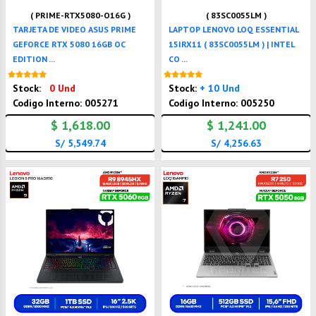
( PRIME-RTX5080-O16G )
( 83SC0055LM )
TARJETA DE VIDEO ASUS PRIME
LAPTOP LENOVO LOQ ESSENTIAL
GEFORCE RTX 5080 16GB OC
15IRX11 ( 83SC0055LM ) | INTEL
EDITION ...
CO ...
Nuevo
Nuevo
Stock:
0 Und
Stock:
+ 10 Und
Codigo Interno: 005271
Codigo Interno: 005250
$ 1,618.00
$ 1,241.00
S/ 5,549.74
S/ 4,256.63