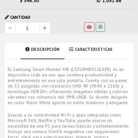
$ 598.50
S/ 2,052.86
CANTIDAD
DESCRIPCIÓN
CARACTERISTICAS
El Samsung Smart Monitor M8 (LS32BM801ULXPE) es un
dispositivo todo en uno que combina productividad y
entretenimiento en una sola pantalla. Cuenta con un panel
de 32 pulgadas con resolución UHD 4K (3840 x 2160) y
tecnología HDR10+, ofreciendo imágenes nítidas y colores
vibrantes con cobertura del 99% sRGB. Su diseño delgado
en color Warm White aporta un estilo moderno y elegante.
Gracias a su conectividad Wi-Fi y apps integradas como
Microsoft 365, Netflix y YouTube, puede usarse sin
necesidad de una PC para tareas básicas y entretenimiento.
Incluye una cámara SlimFit magnética con seguimiento
facial, ideal para videollamadas. Además, integra