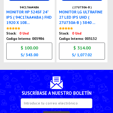
94C17AA#ABA
( 27U730A-B )
MONITOR HP 524SF 24"
MONITOR LG ULTRAFINE
IPS ( 94C17AA#ABA ) FHD
27 LED IPS UHD (
1920 X 108...
27U730A-B ) 3840 ...
Nuevo
Nuevo
Stock:
0 Und
Stock:
0 Und
Codigo Interno: 003986
Codigo Interno: 005132
$ 100.00
$ 314.00
S/ 343.00
S/ 1,077.02
SUSCRÍBASE A NUESTRO BOLETÍN