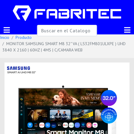
Inicio
Producto
MONITOR SAMSUNG SMART M8 32" VA ( LS32FM801ULXPE ) UHD
3840 X 2160 | 60HZ | 4MS | C/CAMARA WEB