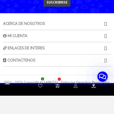
SUSCRIBIRSE
ACERCA DE NOSOTROS
MI CUENTA
ENLACES DE INTERES
CONTACTENOS
0
0
2021 -
2026
Copyright © FABRITEC. Todos los Derechos Reservados.
Desarrollado por HTEC
Contacta a
Atención al
Sorporte
tu Asesor de Ventas
Cliente
Técnico