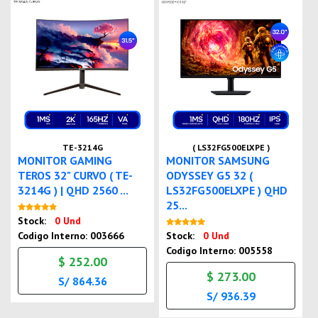
TE-3214G
( LS32FG500ELXPE )
MONITOR GAMING
MONITOR SAMSUNG
TEROS 32" CURVO ( TE-
ODYSSEY G5 32 (
3214G ) | QHD 2560 ...
LS32FG500ELXPE ) QHD
25...
Nuevo
Stock:
0 Und
Nuevo
Codigo Interno: 003666
Stock:
0 Und
Codigo Interno: 005558
$ 252.00
$ 273.00
S/ 864.36
S/ 936.39