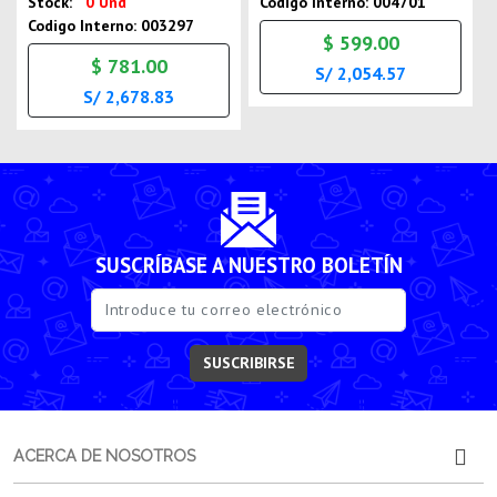
Stock:
0 Und
Codigo Interno: 004701
Codigo Interno: 003297
$ 599.00
$ 781.00
S/ 2,054.57
S/ 2,678.83
SUSCRÍBASE A NUESTRO BOLETÍN
SUSCRIBIRSE
ACERCA DE NOSOTROS