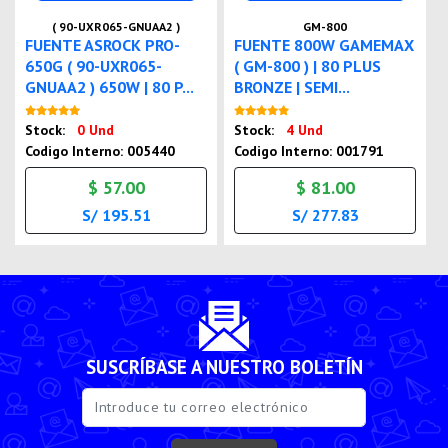
( 90-UXR065-GNUAA2 )
GM-800
FUENTE ASROCK PRO-
FUENTE 800W GAMEMAX
650G ( 90-UXR065-
( GM-800 ) | 80 PLUS
GNUAA2 ) 650W | 80 P...
BRONZE | SEMI...
Nuevo
Nuevo
Stock:
0 Und
Stock:
4 Und
Codigo Interno: 005440
Codigo Interno: 001791
$ 57.00
$ 81.00
S/ 195.51
S/ 277.83
SUSCRÍBASE A NUESTRO BOLETÍN