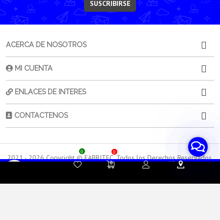
SUSCRIBIRSE
ACERCA DE NOSOTROS
MI CUENTA
ENLACES DE INTERES
CONTACTENOS
0
0
2021 -
2026
Copyright © FABRITEC. Todos los Derechos Reservados.
Desarrollado por HTEC
Contacta a
Atención al
Sorporte
tu Asesor de Ventas
Cliente
Técnico