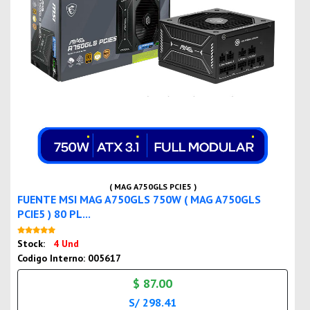
( MAG A750GLS PCIE5 )
FUENTE MSI MAG A750GLS 750W ( MAG A750GLS
PCIE5 ) 80 PL...
Nuevo
Stock:
4 Und
Codigo Interno: 005617
$ 87.00
S/ 298.41