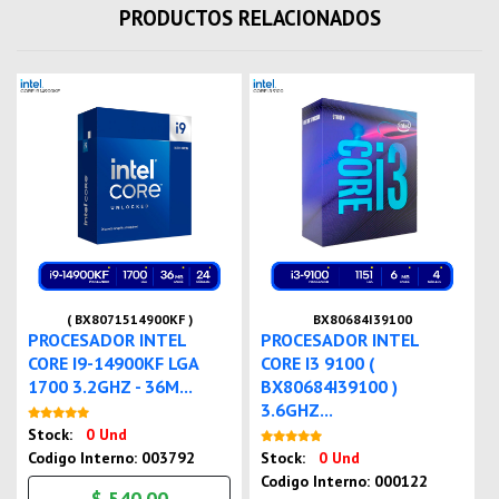
PRODUCTOS RELACIONADOS
( BX8071514900KF )
BX80684I39100
PROCESADOR INTEL
PROCESADOR INTEL
CORE I9-14900KF LGA
CORE I3 9100 (
1700 3.2GHZ - 36M...
BX80684I39100 )
3.6GHZ...
Nuevo
Stock:
0 Und
Nuevo
Codigo Interno: 003792
Stock:
0 Und
Codigo Interno: 000122
$ 540.00