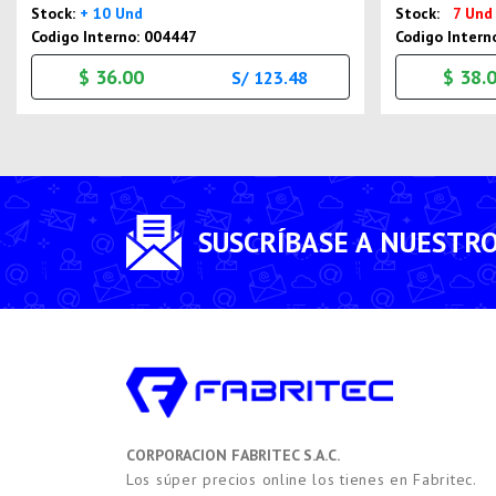
Stock:
+ 10 Und
Stock:
7 Und
Codigo Interno: 004447
Codigo Intern
$ 36.00
$ 38.
S/ 123.48
SUSCRÍBASE A NUESTR
CORPORACION FABRITEC S.A.C.
Los súper precios online los tienes en Fabritec.