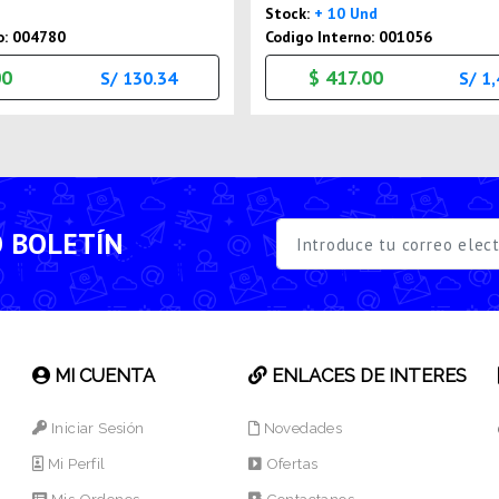
Stock:
+ 10 Und
o: 004780
Codigo Interno: 001056
00
$ 417.00
S/ 130.34
S/ 1
O BOLETÍN
MI CUENTA
ENLACES DE INTERES
Iniciar Sesión
Novedades
Mi Perfil
Ofertas