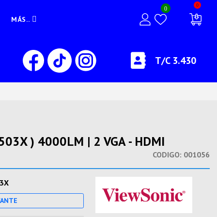
0
0
MÁS..
T/C 3.430
03X ) 4000LM | 2 VGA - HDMI
CODIGO:
001056
3X
CANTE