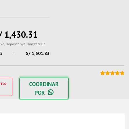
/ 1,430.31
ivo, Deposito y/o Transferecia.
-
85
S/ 1,501.83
rito
COORDINAR
POR