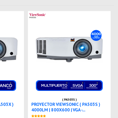
( PA503S )
503X )
PROYECTOR VIEWSONIC ( PA503S )
4000LM | 800X600 | VGA -...
Nuevo