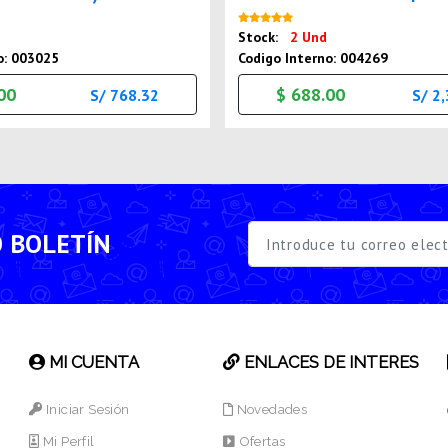
Nuevo
Nuevo
Stock:
2 Und
o: 003025
Codigo Interno: 004269
00
$ 688.00
S/ 768.32
S/ 2
O BOLETÍN
MI CUENTA
ENLACES DE INTERES
Iniciar Sesión
Novedades
Mi Perfil
Ofertas