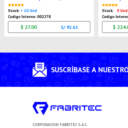
Nuevo
Stock:
+ 10 Und
Stock:
0 Und
Codigo Interno: 002278
Codigo Intern
$ 27.00
$ 224.
S/ 92.61
SUSCRÍBASE A NUESTR
CORPORACION FABRITEC S.A.C.