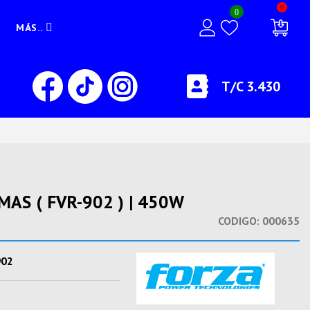
0
0
MÁS..
T/C 3.430
AS ( FVR-902 ) | 450W
CODIGO:
000635
902