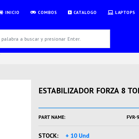
INICIO
COMBOS
CATALOGO
LAPTOPS
W
ESTABILIZADOR FORZA 8 TOM
PART NAME:
FVR-
STOCK:
+ 10 Und