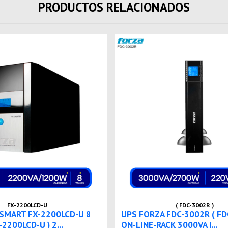
PRODUCTOS RELACIONADOS
FX-2200LCD-U
( FDC-3002R )
SMART FX-2200LCD-U 8
UPS FORZA FDC-3002R ( FD
2200LCD-U ) 2...
ON-LINE-RACK 3000VA |...