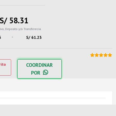
S/ 58.31
ivo, Deposito y/o Transferecia.
-
5
S/ 61.23
rito
COORDINAR
POR