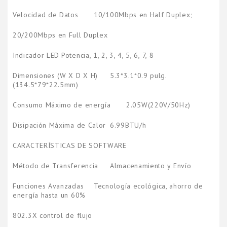
Velocidad de Datos
10/100Mbps en Half Duplex;
20/200Mbps en Full Duplex
Indicador LED
Potencia, 1, 2, 3, 4, 5, 6, 7, 8
Dimensiones (W X D X H)
5.3*3.1*0.9 pulg.
(134.5*79*22.5mm)
Consumo Máximo de energía
2.05W(220V/50Hz)
Disipación Máxima de Calor
6.99BTU/h
CARACTERÍSTICAS DE SOFTWARE
Método de Transferencia
Almacenamiento y Envío
Funciones Avanzadas
Tecnología ecológica, ahorro de
energía hasta un 60%
802.3X control de flujo