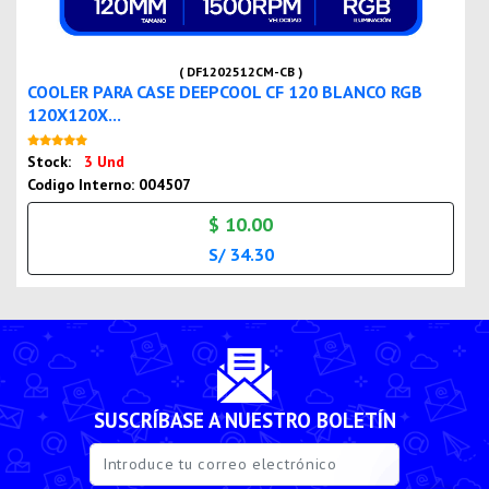
( DF1202512CM-CB )
COOLER PARA CASE DEEPCOOL CF 120 BLANCO RGB
120X120X...
Nuevo
Stock:
3 Und
Codigo Interno: 004507
$ 10.00
S/ 34.30
SUSCRÍBASE A NUESTRO BOLETÍN