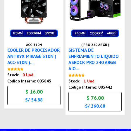
ACC-310N
( PRO 240 ARGB )
COOLER DE PROCESADOR
SISTEMA DE
ANTRYX MIRAGE 310N (
ENFRIAMIENTO LIQUIDO
ACC-310N )...
ASROCK PRO 240 ARGB
AIO...
Nuevo
Stock:
0 Und
Nuevo
Codigo Interno: 003845
Stock:
1 Und
Codigo Interno: 005442
$ 16.00
$ 76.00
S/ 54.88
S/ 260.68