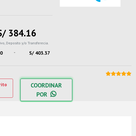
S/ 384.16
ivo, Deposito y/o Transferecia.
-
60
S/ 403.37
rito
COORDINAR
POR