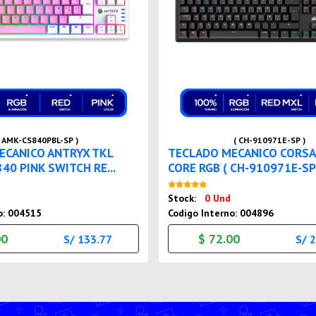
( AMK-CS840PBL-SP )
( CH-910971E-SP )
ECANICO ANTRYX TKL
TECLADO MECANICO CORSA
0 PINK SWITCH RE...
CORE RGB ( CH-910971E-SP .
Nuevo
Nuevo
Stock:
0 Und
o: 004515
Codigo Interno: 004896
00
$ 72.00
S/ 133.77
S/ 