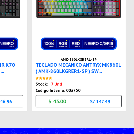
AMK-860LKGRER1-SP
IR K70
TECLADO MECANICO ANTRYX MK860L
..
( AMK-860LKGRER1-SP ) SW...
Nuevo
Stock:
7 Und
Codigo Interno: 003750
$ 43.00
246.96
S/ 147.49