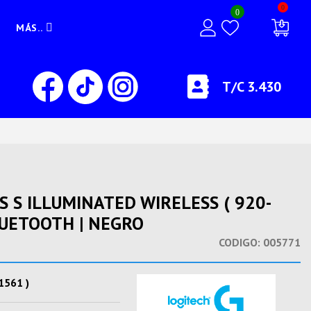
0
0
MÁS..
T/C 3.430
 S ILLUMINATED WIRELESS ( 920-
LUETOOTH | NEGRO
CODIGO:
005771
1561 )