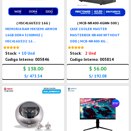
( HSC416U32I2 16G )
( MCB-NR400-KGNN-S00 )
MEMORIA RAM HIKSEMI ARMOR
CASE COOLER MASTER
16GB DDR4 3200MHZ (
MASTERBOX NR400 WITHOUT
HSC416U32I2 16 ...
ODD ( MCB-NR400-KG ...
Nuevo
Nuevo
Stock:
+ 10 Und
Stock:
2 Und
Codigo Interno: 005846
Codigo Interno: 005814
$ 138.00
$ 56.00
S/ 473.34
S/ 192.08