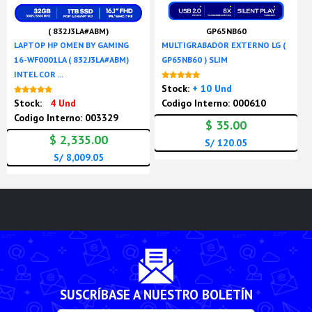
( 832J3LA#ABM)
GP65NB60
LAPTOP HP OMEN BY GAMING
MULTIGRABADOR EXTERNO LG (
16-WF0001LA ( 832J3LA#ABM)
GP65NB60 ) SLIM
INTEL COR ...
Nuevo
Stock:
+ 10 Und
Nuevo
Stock:
4 Und
Codigo Interno: 000610
Codigo Interno: 003329
$ 35.00
$ 2,335.00
S/ 120.05
S/ 8,009.05
SUSCRÍBASE A NUESTRO BOLETÍN