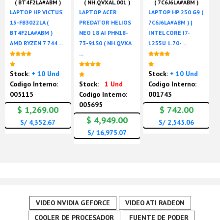
( BT4F2LA#ABM )
( NH.QVXAL.001 )
( 7C6J6LA#ABM )
LAPTOP HP VICTUS
LAPTOP ACER
LAPTOP HP 250 G9 (
15-FB3022LA (
PREDATOR HELIOS
7C6J6LA#ABM ) |
BT4F2LA#ABM )
NEO 18 AI PHN18-
INTEL CORE I7-
AMD RYZEN 7 744 ...
73-91S0 ( NH.QVXA
1255U 1.70- ...
...
Nuevo
Nuevo
Nuevo
Stock:
+ 10 Und
Stock:
+ 10 Und
Codigo Interno:
Stock:
1 Und
Codigo Interno:
005115
Codigo Interno:
001743
005695
$ 1,269.00
$ 742.00
$ 4,949.00
S/ 4,352.67
S/ 2,545.06
S/ 16,975.07
VIDEO NVIDIA GEFORCE
VIDEO ATI RADEON
COOLER DE PROCESADOR
FUENTE DE PODER