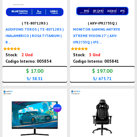
( TE-80712RS )
( AXV-IPX2735Q )
AUDIFONO TEROS ( TE-80712RS )
MONITOR GAMING ANTRYX
INALAMBRICO | ROSA TITANIUM |
XTREME VISION 27' ( AXV-
B ...
IPX2735Q ) IPS ...
Nuevo
Nuevo
Stock:
2 Und
Stock:
3 Und
Codigo Interno: 005854
Codigo Interno: 005841
$ 17.00
$ 197.00
S/ 58.31
S/ 675.71