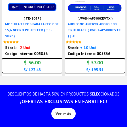
( TE-9037 )
( AWGH-AP500KEVTX )
MOCHILA TEROS PARA LAPTOP DE
AUDIFONO ANTRYX APOLO 500
15,6 NEGRO POLIESTER ( TE-
TRIX BLACK ( AWGH-AP500KEVTX
9037 )
) | LE ...
Nuevo
Nuevo
Stock:
2 Und
Stock:
+ 10 Und
Codigo Interno: 005856
Codigo Interno: 005836
$ 36.00
$ 57.00
S/ 123.48
S/ 195.51
DESCUENTOS DE HASTA 50% EN PRODUCTOS SELECCIONADOS
¡OFERTAS EXCLUSIVAS EN FABRITEC!
Ver más