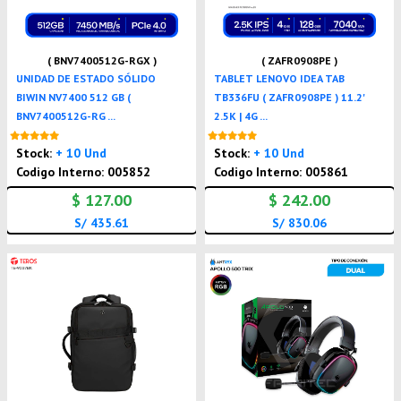
( BNV7400512G-RGX )
( ZAFR0908PE )
UNIDAD DE ESTADO SÓLIDO
TABLET LENOVO IDEA TAB
BIWIN NV7400 512 GB (
TB336FU ( ZAFR0908PE ) 11.2'
BNV7400512G-RG ...
2.5K | 4G ...
Nuevo
Nuevo
Stock:
+ 10 Und
Stock:
+ 10 Und
Codigo Interno: 005852
Codigo Interno: 005861
$ 127.00
$ 242.00
S/ 435.61
S/ 830.06