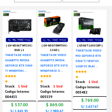
( GV-N506TWF2OC-
( GV-N5070WF3OC-
( G506T16V2CBP )
8GD ) 1
12GD )
TARJETA DE VIDEO
TARJETA DE VIDEO
TARJETA DE VIDEO
MSI GEFORCE RTX
GIGABYTE NVIDIA
GIGABYTE NVIDIA
5060 TI VENTUS
GEFORCE RTX 5060
GEFORCE RTX 5070
16GB OC BLAC ...
TI WINDFORC ...
WINDFORCE O ...
Nuevo
Nuevo
Nuevo
Stock:
1 Und
Stock:
1 Und
Stock:
1 Und
Codigo Interno:
Codigo Interno:
Codigo Interno:
005482
004433
005339
$ 769.00
$ 537.00
$ 869.00
S/ 2,637.67
S/ 1,841.91
S/ 2,980.67