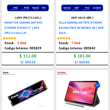
( AXV-IPX2711GOL )
AXR-6610-4BK )
MONITOR GAMING ANTRYX
SILLA GAMING ANTRYX XTREME
XTREME VISION 27' ( AXV-
RACING PRIX RV NEGRO 4D ( AXR-
IPX2711GOL ) IP ...
6610 ...
Nuevo
Nuevo
Stock:
2 Und
Stock:
7 Und
Codigo Interno: 005839
Codigo Interno: 005842
$ 112.00
$ 181.00
S/ 384.16
S/ 620.83