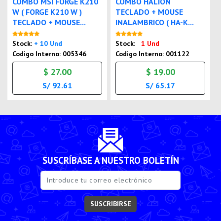
COMBO MSI FORGE K210
COMBO HALION
W ( FORGE K210 W )
TECLADO + MOUSE
TECLADO + MOUSE...
INALAMBRICO ( HA-K...
Nuevo
Nuevo
Stock:
+ 10 Und
Stock:
1 Und
Codigo Interno: 005346
Codigo Interno: 001122
$ 27.00
$ 19.00
S/ 92.61
S/ 65.17
SUSCRÍBASE A NUESTRO BOLETÍN
SUSCRIBIRSE