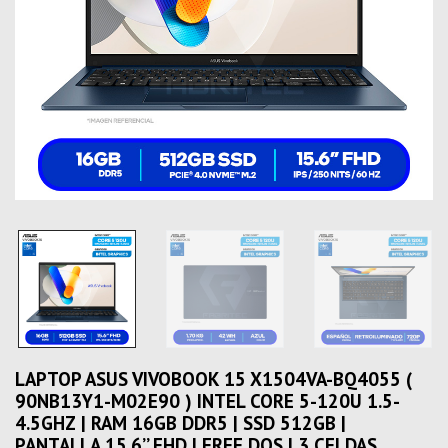
LAPTOP ASUS VIVOBOOK 15 X1504VA-BQ4055 (
90NB13Y1-M02E90 ) INTEL CORE 5-120U 1.5-
4.5GHZ | RAM 16GB DDR5 | SSD 512GB |
PANTALLA 15.6’’ FHD | FREE DOS | 3 CELDAS