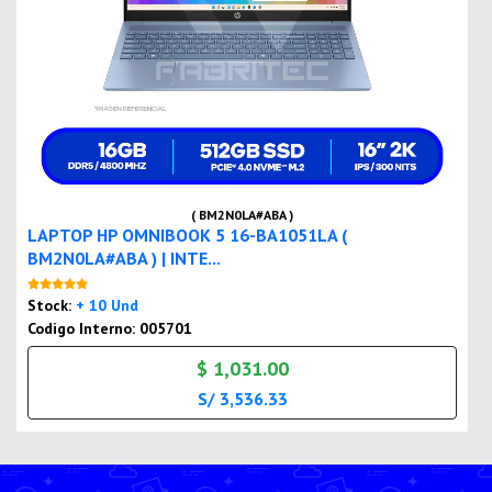
( BM2N0LA#ABA )
LAPTOP HP OMNIBOOK 5 16-BA1051LA (
BM2N0LA#ABA ) | INTE...
Nuevo
Stock:
+ 10 Und
Codigo Interno: 005701
$ 1,031.00
S/ 3,536.33