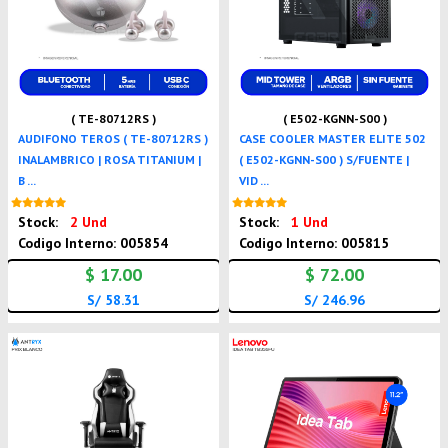
( TE-80712RS )
( E502-KGNN-S00 )
AUDIFONO TEROS ( TE-80712RS )
CASE COOLER MASTER ELITE 502
INALAMBRICO | ROSA TITANIUM |
( E502-KGNN-S00 ) S/FUENTE |
B ...
VID ...
Nuevo
Nuevo
Stock:
2 Und
Stock:
1 Und
Codigo Interno: 005854
Codigo Interno: 005815
$ 17.00
$ 72.00
S/ 58.31
S/ 246.96