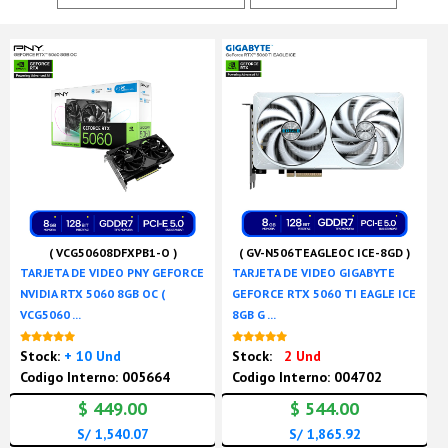
( VCG50608DFXPB1-O )
( GV-N506TEAGLEOC ICE-8GD )
TARJETA DE VIDEO PNY GEFORCE
TARJETA DE VIDEO GIGABYTE
NVIDIA RTX 5060 8GB OC (
GEFORCE RTX 5060 TI EAGLE ICE
VCG5060 ...
8GB G ...
Nuevo
Nuevo
Stock:
+ 10 Und
Stock:
2 Und
Codigo Interno: 005664
Codigo Interno: 004702
$ 449.00
$ 544.00
S/ 1,540.07
S/ 1,865.92