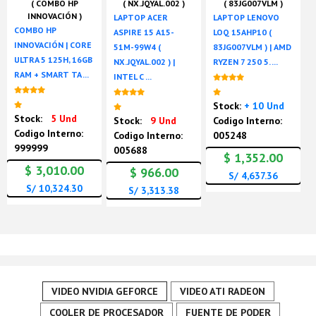
( COMBO HP
( NX.JQYAL.002 )
( 83JG007VLM )
INNOVACIÓN )
LAPTOP ACER
LAPTOP LENOVO
COMBO HP
ASPIRE 15 A15-
LOQ 15AHP10 (
INNOVACIÓN | CORE
51M-99W4 (
83JG007VLM ) | AMD
ULTRA 5 125H, 16GB
NX.JQYAL.002 ) |
RYZEN 7 250 5. ...
RAM + SMART TA ...
INTEL C ...
Nuevo
)
Nuevo
Nuevo
Stock:
+ 10 Und
Stock:
5 Und
Stock:
9 Und
Codigo Interno:
Codigo Interno:
Codigo Interno:
005248
999999
005688
$ 1,352.00
$ 3,010.00
$ 966.00
S/ 4,637.36
S/ 10,324.30
S/ 3,313.38
VIDEO NVIDIA GEFORCE
VIDEO ATI RADEON
COOLER DE PROCESADOR
FUENTE DE PODER