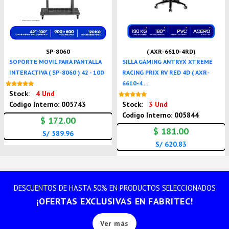
SP-8060
( AXR-6610-4RD)
SOPORTE MOVIL PARA PANTALLA
SILLA GAMING ANTRYX XTREME
INTERACTIVA ( SP-8060 ) 42 - 100
RACING PRIX RV RED 4D ( AXR-
6610-4 ...
Nuevo
Stock:
4 Und
Nuevo
Codigo Interno: 005743
Stock:
3 Und
Codigo Interno: 005844
$ 172.00
$ 181.00
S/ 589.96
S/ 620.83
DESCUENTOS DE HASTA 50% EN PRODUCTOS SELECCIONADOS
¡OFERTAS EXCLUSIVAS EN FABRITEC!
Ver más