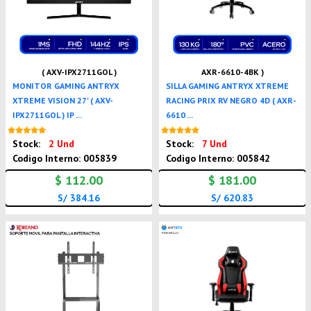
( AXV-IPX2711GOL )
AXR-6610-4BK )
MONITOR GAMING ANTRYX
SILLA GAMING ANTRYX XTREME
XTREME VISION 27' ( AXV-
RACING PRIX RV NEGRO 4D ( AXR-
IPX2711GOL ) IP ...
6610 ...
Nuevo
Nuevo
Stock:
2 Und
Stock:
7 Und
Codigo Interno: 005839
Codigo Interno: 005842
$ 112.00
$ 181.00
S/ 384.16
S/ 620.83