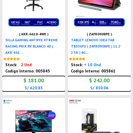
( AXR-6610-4WE )
( ZAFR0908PE )
SILLA GAMING ANTRYX XTREME
TABLET LENOVO IDEA TAB
RACING PRIX RV BLANCO 4D (
TB336FU ( ZAFR0908PE ) 11.2'
AXR-661 ...
2.5K | 4G ...
Nuevo
Nuevo
Stock:
2 Und
Stock:
+ 10 Und
Codigo Interno: 005845
Codigo Interno: 005861
$ 181.00
$ 242.00
S/ 620.83
S/ 830.06