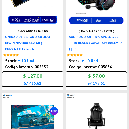
( BNV7400512G-RGX )
( AWGH-AP500KEVTX )
UNIDAD DE ESTADO SÓLIDO
AUDIFONO ANTRYX APOLO 500
BIWIN NV7400 512 GB (
TRIX BLACK ( AWGH-AP500KEVTX
BNV7400512G-RG ...
) | LE ...
Nuevo
Nuevo
Stock:
+ 10 Und
Stock:
+ 10 Und
Codigo Interno: 005852
Codigo Interno: 005836
$ 127.00
$ 57.00
S/ 435.61
S/ 195.51