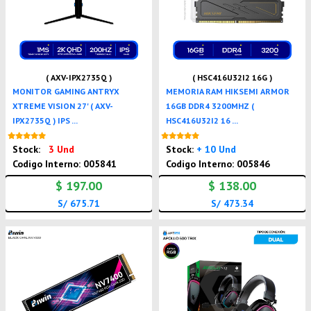
( AXV-IPX2735Q )
( HSC416U32I2 16G )
MONITOR GAMING ANTRYX
MEMORIA RAM HIKSEMI ARMOR
XTREME VISION 27' ( AXV-
16GB DDR4 3200MHZ (
IPX2735Q ) IPS ...
HSC416U32I2 16 ...
Nuevo
Nuevo
Stock:
3 Und
Stock:
+ 10 Und
Codigo Interno: 005841
Codigo Interno: 005846
$ 197.00
$ 138.00
S/ 675.71
S/ 473.34