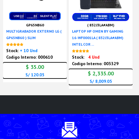
GP65NB60
( 832J3LA#ABM)
MULTIGRABADOR EXTERNO LG (
LAPTOP HP OMEN BY GAMING
GP65NB60 ) SLIM
16-WF0001LA ( 832J3LA#ABM)
INTEL COR ...
Nuevo
Stock:
+ 10 Und
Nuevo
Codigo Interno: 000610
Stock:
4 Und
Codigo Interno: 003329
$ 35.00
$ 2,335.00
S/ 120.05
S/ 8,009.05