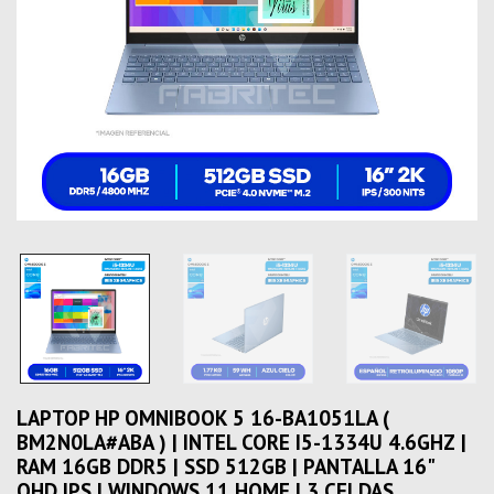
LAPTOP HP OMNIBOOK 5 16-BA1051LA (
BM2N0LA#ABA ) | INTEL CORE I5-1334U 4.6GHZ |
RAM 16GB DDR5 | SSD 512GB | PANTALLA 16"
QHD IPS | WINDOWS 11 HOME | 3 CELDAS