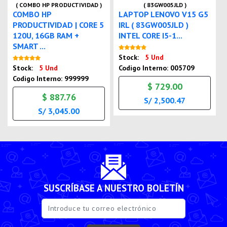
( COMBO HP PRODUCTIVIDAD )
( 83GW005JLD )
COMBO HP
LAPTOP LENOVO V15 G5
PRODUCTIVIDAD | CORE 5
IRL ( 83GW005JLD )
120U, 16GB RAM +
INTEL CORE I5-1...
SMART ...
Nuevo
Stock:
5 Und
Nuevo
Stock:
5 Und
Codigo Interno: 005709
Codigo Interno: 999999
$ 729.00
$ 887.76
S/ 2,500.47
S/ 3,045.00
SUSCRÍBASE A NUESTRO BOLETÍN