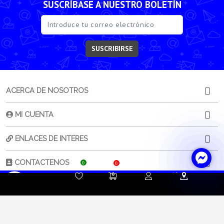
SUSCRÍBASE A NUESTRO BOLETÍN
SUSCRIBIRSE
ACERCA DE NOSOTROS
MI CUENTA
ENLACES DE INTERES
CONTACTENOS
0
0
Contacta a
Atención al
Sorporte
tu Asesor de Ventas
Cliente
Técnico
2021 -
2026
Copyright © FABRITEC. Todos los Derechos Reservados.
Desarrollado por HTEC