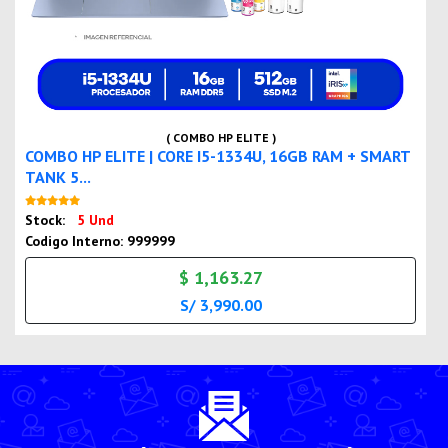
( COMBO HP ELITE )
COMBO HP ELITE | CORE I5-1334U, 16GB RAM + SMART
TANK 5...
Nuevo
Stock:
5 Und
Codigo Interno: 999999
$ 1,163.27
S/ 3,990.00