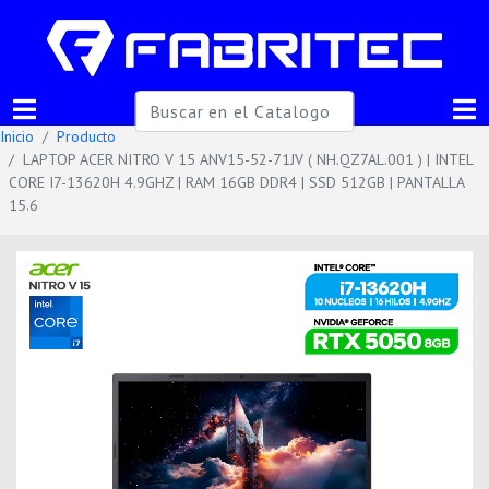
Inicio
Producto
LAPTOP ACER NITRO V 15 ANV15-52-71JV ( NH.QZ7AL.001 ) | INTEL
CORE I7-13620H 4.9GHZ | RAM 16GB DDR4 | SSD 512GB | PANTALLA
15.6