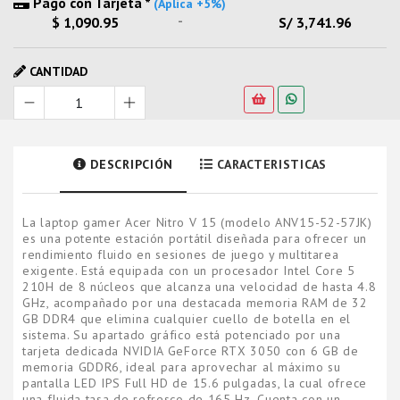
Pago con Tarjeta *
(Aplica +5%)
-
$ 1,090.95
S/ 3,741.96
CANTIDAD
DESCRIPCIÓN
CARACTERISTICAS
La laptop gamer Acer Nitro V 15 (modelo ANV15-52-57JK)
es una potente estación portátil diseñada para ofrecer un
rendimiento fluido en sesiones de juego y multitarea
exigente. Está equipada con un procesador Intel Core 5
210H de 8 núcleos que alcanza una velocidad de hasta 4.8
GHz, acompañado por una destacada memoria RAM de 32
GB DDR4 que elimina cualquier cuello de botella en el
sistema. Su apartado gráfico está potenciado por una
tarjeta dedicada NVIDIA GeForce RTX 3050 con 6 GB de
memoria GDDR6, ideal para aprovechar al máximo su
pantalla LED IPS Full HD de 15.6 pulgadas, la cual ofrece
una fluida tasa de refresco de 165 Hz. Cuenta con un