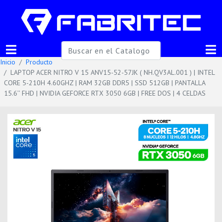
Inicio
Producto
LAPTOP ACER NITRO V 15 ANV15-52-57JK ( NH.QV3AL.001 ) | INTEL
CORE 5-210H 4.60GHZ | RAM 32GB DDR5 | SSD 512GB | PANTALLA
15.6’’ FHD | NVIDIA GEFORCE RTX 3050 6GB | FREE DOS | 4 CELDAS