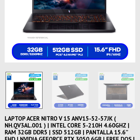
LAPTOP ACER NITRO V 15 ANV15-52-57JK (
NH.QV3AL.001 ) | INTEL CORE 5-210H 4.60GHZ |
RAM 32GB DDR5 | SSD 512GB | PANTALLA 15.6’’
FHD | NVIDIA GEFORCE RTX 3050 6GB | FREE DOS |