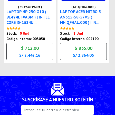
( 9E4Y4LT#ABM )
( NH.QFHAL.00R )
LAPTOP HP 250 G10 (
LAPTOP ACER NITRO 5
9E4Y4LT#ABM ) | INTEL
AN515-58-57VS (
CORE I5-1334U...
NH.QFHAL.00R ) | IN...
Nuevo
Nuevo
Stock:
0 Und
Stock:
1 Und
Codigo Interno: 003050
Codigo Interno: 002190
$ 712.00
$ 835.00
S/ 2,442.16
S/ 2,864.05
SUSCRÍBASE A NUESTRO BOLETÍN