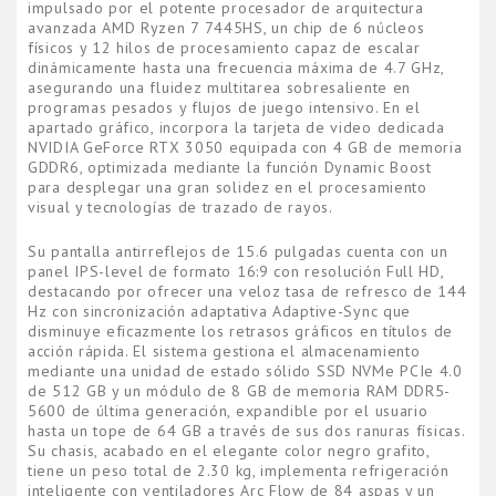
impulsado por el potente procesador de arquitectura
avanzada AMD Ryzen 7 7445HS, un chip de 6 núcleos
físicos y 12 hilos de procesamiento capaz de escalar
dinámicamente hasta una frecuencia máxima de 4.7 GHz,
asegurando una fluidez multitarea sobresaliente en
programas pesados y flujos de juego intensivo. En el
apartado gráfico, incorpora la tarjeta de video dedicada
NVIDIA GeForce RTX 3050 equipada con 4 GB de memoria
GDDR6, optimizada mediante la función Dynamic Boost
para desplegar una gran solidez en el procesamiento
visual y tecnologías de trazado de rayos.
Su pantalla antirreflejos de 15.6 pulgadas cuenta con un
panel IPS-level de formato 16:9 con resolución Full HD,
destacando por ofrecer una veloz tasa de refresco de 144
Hz con sincronización adaptativa Adaptive-Sync que
disminuye eficazmente los retrasos gráficos en títulos de
acción rápida. El sistema gestiona el almacenamiento
mediante una unidad de estado sólido SSD NVMe PCIe 4.0
de 512 GB y un módulo de 8 GB de memoria RAM DDR5-
5600 de última generación, expandible por el usuario
hasta un tope de 64 GB a través de sus dos ranuras físicas.
Su chasis, acabado en el elegante color negro grafito,
tiene un peso total de 2.30 kg, implementa refrigeración
inteligente con ventiladores Arc Flow de 84 aspas y un