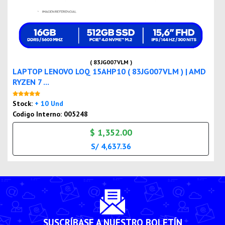
( 83JG007VLM )
LAPTOP LENOVO LOQ 15AHP10 ( 83JG007VLM ) | AMD
RYZEN 7 ...
Nuevo
Stock:
+ 10 Und
Codigo Interno: 005248
$ 1,352.00
S/ 4,637.36
SUSCRÍBASE A NUESTRO BOLETÍN