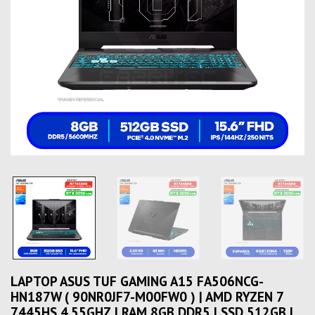
LAPTOP ASUS TUF GAMING A15 FA506NCG-
HN187W ( 90NR0JF7-M00FW0 ) | AMD RYZEN 7
7445HS 4.55GHZ | RAM 8GB DDR5 | SSD 512GB |