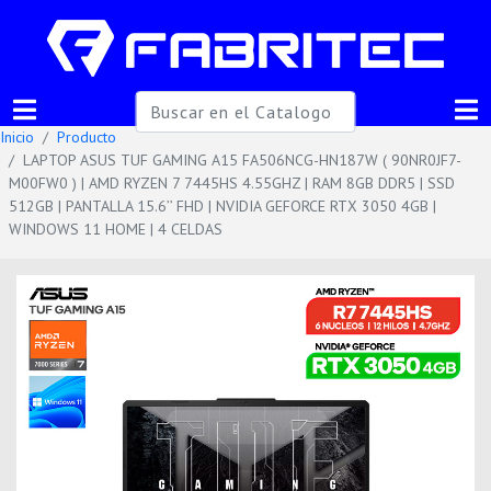
Inicio
Producto
LAPTOP ASUS TUF GAMING A15 FA506NCG-HN187W ( 90NR0JF7-
M00FW0 ) | AMD RYZEN 7 7445HS 4.55GHZ | RAM 8GB DDR5 | SSD
512GB | PANTALLA 15.6’’ FHD | NVIDIA GEFORCE RTX 3050 4GB |
WINDOWS 11 HOME | 4 CELDAS