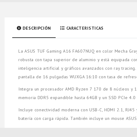
DESCRIPCIÓN
CARACTERISTICAS
La ASUS TUF Gaming A16 FA607NUQ en color Mecha Gray es 
robusta con tapa superior de aluminio y está equipada c
inteligencia artificial y gráficos avanzados con ray trac
pantalla de 16 pulgadas WUXGA 16:10 con tasa de refre
Integra un procesador AMD Ryzen 7 170 de 8 núcleos y 1
memoria DDR5 expandible hasta 64GB y un SSD PCIe 4.0 d
Incluye conectividad moderna con USB-C, HDMI 2.1, RJ45 y
batería con carga rápida. También incluye un mouse ASU