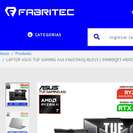
CATEGORIAS
Inicio
Producto
LAPTOP ASUS TUF GAMING A16 FA607NUQ-RL015 ( 90NR0QF3-M000W0 