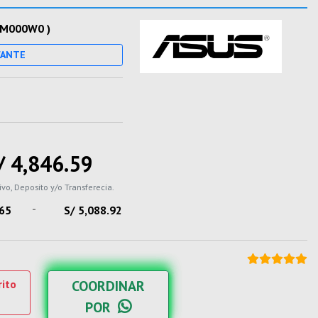
-M000W0 )
CANTE
/ 4,846.59
ivo, Deposito y/o Transferecia.
-
.65
S/ 5,088.92
rito
COORDINAR
POR