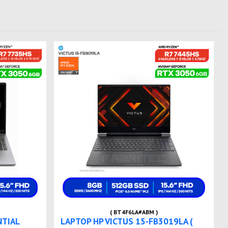
( BT4F6LA#ABM )
NTIAL
LAPTOP HP VICTUS 15-FB3019LA (