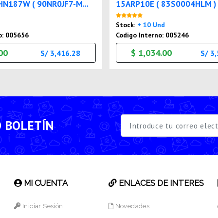
N187W ( 90NR0JF7-M...
15ARP10E ( 83S0004HLM ) | 
Nuevo
Nuevo
Stock:
+ 10 Und
o: 005656
Codigo Interno: 005246
00
$ 1,034.00
S/ 3,416.28
S/ 3
O BOLETÍN
MI CUENTA
ENLACES DE INTERES
Iniciar Sesión
Novedades