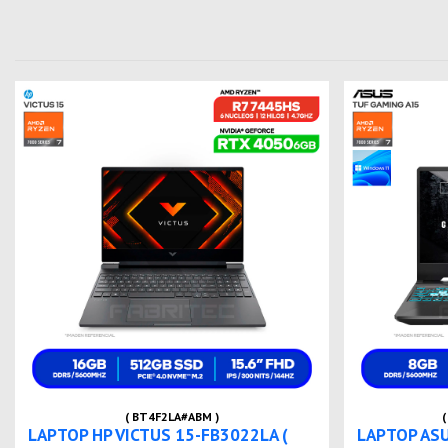
( BT4F2LA#ABM )
(
LAPTOP HP VICTUS 15-FB3022LA (
LAPTOP AS