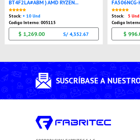
BT4F2LA#ABM ) AMD RYZEN...
FA506NCG-H
Nuevo
Stock:
+ 10 Und
Stock:
5 Und
Codigo Interno: 005115
Codigo Intern
$ 1,269.00
$ 996.
S/ 4,352.67
SUSCRÍBASE A NUESTR