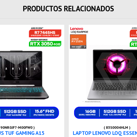
PRODUCTOS RELACIONADOS
 90NR0JF7-M00FW0 )
( 83S0004HLM )
US TUF GAMING A15
LAPTOP LENOVO LOQ ESSE