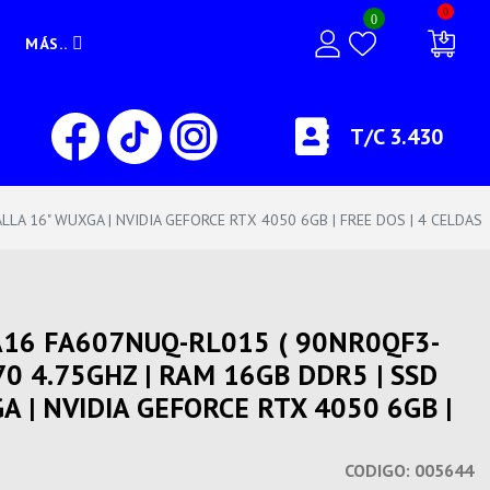
0
0
MÁS..
T/C 3.430
A 16" WUXGA | NVIDIA GEFORCE RTX 4050 6GB | FREE DOS | 4 CELDAS
A16 FA607NUQ-RL015 ( 90NR0QF3-
0 4.75GHZ | RAM 16GB DDR5 | SSD
 | NVIDIA GEFORCE RTX 4050 6GB |
CODIGO:
005644