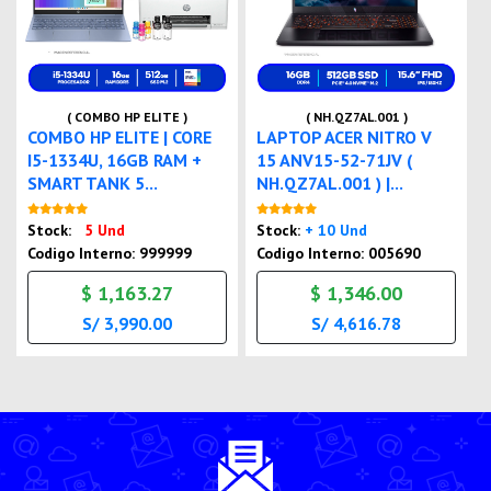
( COMBO HP ELITE )
( NH.QZ7AL.001 )
COMBO HP ELITE | CORE
LAPTOP ACER NITRO V
I5-1334U, 16GB RAM +
15 ANV15-52-71JV (
SMART TANK 5...
NH.QZ7AL.001 ) |...
Nuevo
Nuevo
Stock:
5 Und
Stock:
+ 10 Und
Codigo Interno: 999999
Codigo Interno: 005690
$ 1,163.27
$ 1,346.00
S/ 3,990.00
S/ 4,616.78