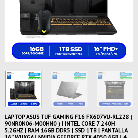
LAPTOP ASUS TUF GAMING F16 FX607VU-RL228 (
90NR0N06-M00HN0 ) | INTEL CORE 7 240H
5.2GHZ | RAM 16GB DDR5 | SSD 1TB | PANTALLA
16’’ WUXGA | NVIDIA GEFORCE RTX 4050 6GB | 4