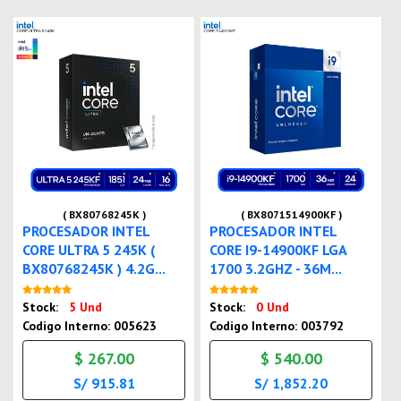
( BX80768245K )
( BX8071514900KF )
PROCESADOR INTEL
PROCESADOR INTEL
CORE ULTRA 5 245K (
CORE I9-14900KF LGA
BX80768245K ) 4.2G...
1700 3.2GHZ - 36M...
Nuevo
Nuevo
Stock:
5 Und
Stock:
0 Und
Codigo Interno: 005623
Codigo Interno: 003792
$ 267.00
$ 540.00
S/ 915.81
S/ 1,852.20