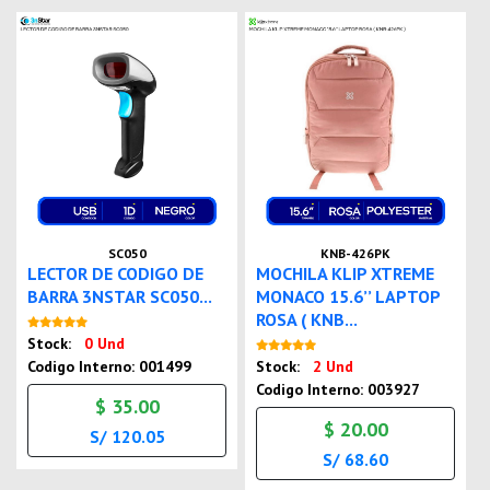
SC050
KNB-426PK
LECTOR DE CODIGO DE
MOCHILA KLIP XTREME
BARRA 3NSTAR SC050...
MONACO 15.6’’ LAPTOP
ROSA ( KNB...
Nuevo
Stock:
0 Und
Nuevo
Codigo Interno: 001499
Stock:
2 Und
Codigo Interno: 003927
$ 35.00
$ 20.00
S/ 120.05
S/ 68.60