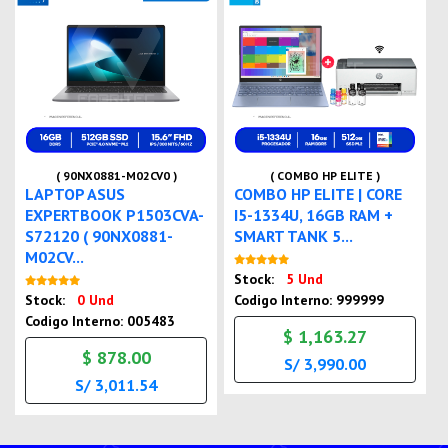
( 90NX0881-M02CV0 )
( COMBO HP ELITE )
LAPTOP ASUS
COMBO HP ELITE | CORE
EXPERTBOOK P1503CVA-
I5-1334U, 16GB RAM +
S72120 ( 90NX0881-
SMART TANK 5...
M02CV...
Nuevo
Stock:
5 Und
Nuevo
Stock:
0 Und
Codigo Interno: 999999
Codigo Interno: 005483
$ 1,163.27
$ 878.00
S/ 3,990.00
S/ 3,011.54