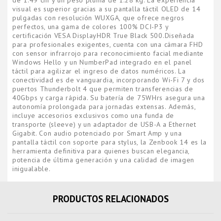
de 1.49 cm y un peso pluma de 1.28 kg. La experiencia
visual es superior gracias a su pantalla táctil OLED de 14
pulgadas con resolución WUXGA, que ofrece negros
perfectos, una gama de colores 100% DCI-P3 y
certificación VESA DisplayHDR True Black 500.Diseñada
para profesionales exigentes, cuenta con una cámara FHD
con sensor infrarrojo para reconocimiento facial mediante
Windows Hello y un NumberPad integrado en el panel
táctil para agilizar el ingreso de datos numéricos. La
conectividad es de vanguardia, incorporando Wi-Fi 7 y dos
puertos Thunderbolt 4 que permiten transferencias de
40Gbps y carga rápida. Su batería de 75WHrs asegura una
autonomía prolongada para jornadas extensas. Además,
incluye accesorios exclusivos como una funda de
transporte (sleeve) y un adaptador de USB-A a Ethernet
Gigabit. Con audio potenciado por Smart Amp y una
pantalla táctil con soporte para stylus, la Zenbook 14 es la
herramienta definitiva para quienes buscan elegancia,
potencia de última generación y una calidad de imagen
inigualable.
PRODUCTOS RELACIONADOS