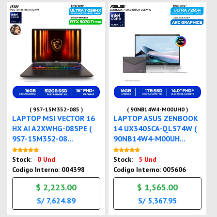
( 9S7-15M352-085 )
( 90NB14W4-M00UH0 )
LAPTOP MSI VECTOR 16
LAPTOP ASUS ZENBOOK
HX AI A2XWHG-085PE (
14 UX3405CA-QL574W (
9S7-15M352-08...
90NB14W4-M00UH...
Nuevo
Nuevo
Stock:
0 Und
Stock:
5 Und
Codigo Interno: 004398
Codigo Interno: 005606
$ 2,223.00
$ 1,565.00
S/ 7,624.89
S/ 5,367.95