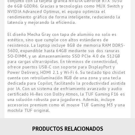
conjunto con la tarjeta gráfica NVIDIA GeForce RTX 3050
de 6GB GDDR6. Gracias a tecnologías como MUX Switch y
NVIDIA Advanced Optimus, el equipo optimiza el
rendimiento gráfico de forma inteligente, reduciendo la
latencia y mejorando la eficiencia.
El diseño Mecha Gray con tapa de aluminio no solo es
estético, sino que cumple con altos estándares de
resistencia. La laptop incluye 8GB de memoria RAM DDR5-
5600, expandible hasta 64GB mediante sus dos ranuras
SO-DIMM, y un almacenamiento SSD PCIe 4.0 de 512GB
para cargas ultrarrápidas. En términos de conectividad,
ofrece puertos USB-C con soporte para DisplayPort y
Power Delivery, HDMI 2.1 y Wi-Fi 6. Su teclado tipo chiclet
cuenta con retroiluminación RGB de una zona y una tecla
dedicada para Copilot, facilitando la productividad asistida
por IA. Con un sistema de enfriamiento avanzado y audio
certificado Hi-Res con Dolby Atmos, la TUF Gaming F16 es
una solución robusta para jugadores. Además, incluye
accesorios premium como el mouse TUF Gaming M3 y una
mochila TUF original.
PRODUCTOS RELACIONADOS