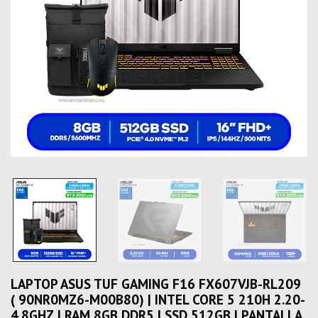
LAPTOP ASUS TUF GAMING F16 FX607VJB-RL209
( 90NR0MZ6-M00B80) | INTEL CORE 5 210H 2.20-
4.8GHZ | RAM 8GB DDR5 | SSD 512GB | PANTALLA