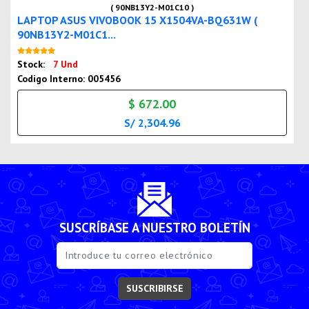
( 90NB13Y2-M01C10 )
LAPTOP ASUS VIVOBOOK 15 X1504VA-BQ631W (
90NB13Y2-M01C1...
Nuevo
Stock:
7 Und
Codigo Interno: 005456
$ 672.00
S/ 2,304.96
SUSCRÍBASE A NUESTRO BOLETÍN
SUSCRIBIRSE