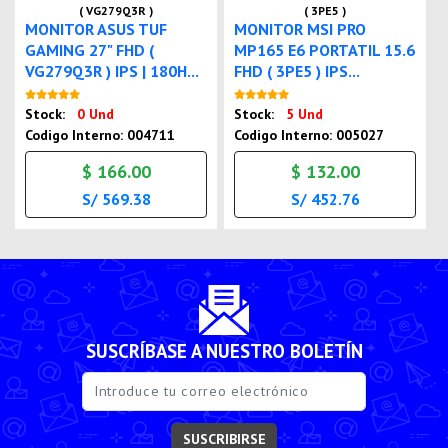
( VG279Q3R )
( 3PE5 )
MONITOR ASUS TUF
MONITOR MSI PRO
GAMING 27" FHD (
MP165 E6 PORTATIL 15.6
VG279Q3R ) IPS | 180H...
FHD ( 3PE5 ) IPS...
Nuevo
Nuevo
Stock:
0 Und
Stock:
5 Und
Codigo Interno: 004711
Codigo Interno: 005027
$ 166.00
$ 132.00
S/ 569.38
S/ 452.76
SUSCRÍBASE A NUESTRO BOLETÍN
SUSCRIBIRSE