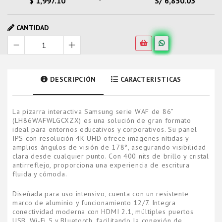
$ 1,997.10
S/ 6,850.05
CANTIDAD
DESCRIPCIÓN
CARACTERISTICAS
La pizarra interactiva Samsung serie WAF de 86”
(LH86WAFWLGCXZX) es una solución de gran formato
ideal para entornos educativos y corporativos. Su panel
IPS con resolución 4K UHD ofrece imágenes nítidas y
amplios ángulos de visión de 178°, asegurando visibilidad
clara desde cualquier punto. Con 400 nits de brillo y cristal
antirreflejo, proporciona una experiencia de escritura
fluida y cómoda.
Diseñada para uso intensivo, cuenta con un resistente
marco de aluminio y funcionamiento 12/7. Integra
conectividad moderna con HDMI 2.1, múltiples puertos
USB, Wi-Fi 5 y Bluetooth, facilitando la conexión de