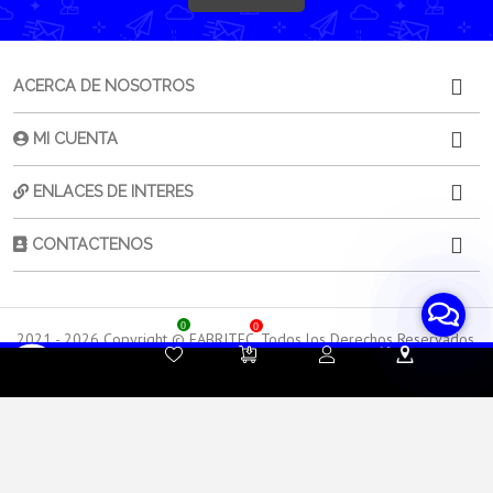
ACERCA DE NOSOTROS
MI CUENTA
ENLACES DE INTERES
CONTACTENOS
0
0
2021 -
2026
Copyright © FABRITEC. Todos los Derechos Reservados.
Desarrollado por HTEC
Contacta a
Atención al
Sorporte
tu Asesor de Ventas
Cliente
Técnico