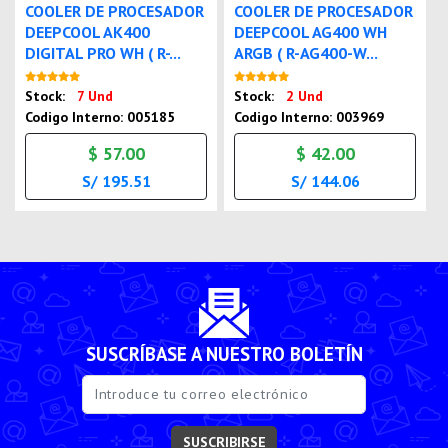
COOLER DE PROCESADOR
COOLER DE PROCESADOR
DEEPCOOL AK400
DEEPCOOL AG400 WH
DIGITAL PRO WH ( R-...
ARGB ( R-AG400-W...
Nuevo
Nuevo
Stock:
7 Und
Stock:
2 Und
Codigo Interno: 005185
Codigo Interno: 003969
$ 57.00
$ 42.00
S/ 195.51
S/ 144.06
SUSCRÍBASE A NUESTRO BOLETÍN
SUSCRIBIRSE