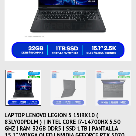
LAPTOP LENOVO LEGION 5 15IRX10 (
83LY00PDLM ) | INTEL CORE I7-14700HX 5.50
GHZ | RAM 32GB DDR5 | SSD 1TB | PANTALLA
15.1" WQXGA OLED | NVIDIA GEFORCE RTX 5070