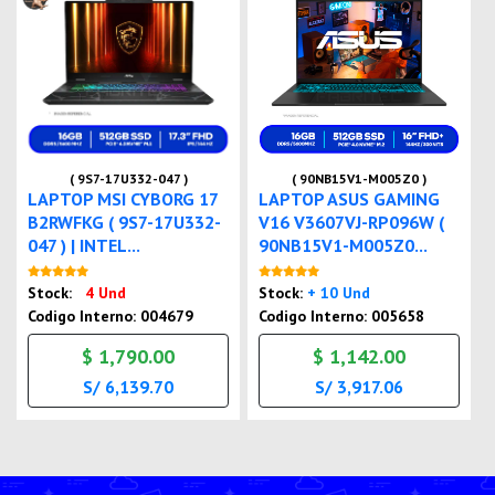
( 9S7-17U332-047 )
( 90NB15V1-M005Z0 )
LAPTOP MSI CYBORG 17
LAPTOP ASUS GAMING
B2RWFKG ( 9S7-17U332-
V16 V3607VJ-RP096W (
047 ) | INTEL...
90NB15V1-M005Z0...
Nuevo
Nuevo
Stock:
4 Und
Stock:
+ 10 Und
Codigo Interno: 004679
Codigo Interno: 005658
$ 1,790.00
$ 1,142.00
S/ 6,139.70
S/ 3,917.06