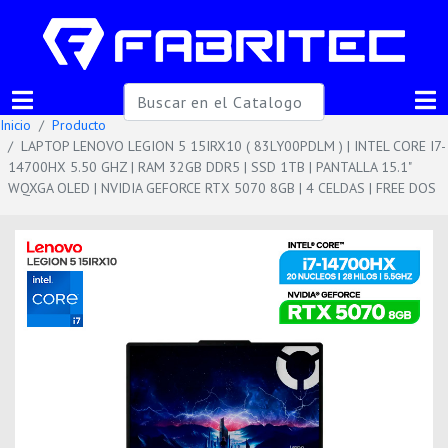
Inicio
Producto
LAPTOP LENOVO LEGION 5 15IRX10 ( 83LY00PDLM ) | INTEL CORE I7-
14700HX 5.50 GHZ | RAM 32GB DDR5 | SSD 1TB | PANTALLA 15.1"
WQXGA OLED | NVIDIA GEFORCE RTX 5070 8GB | 4 CELDAS | FREE DOS