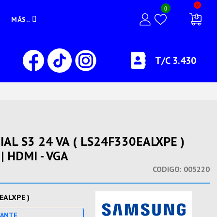
0
0
MÁS..
T/C 3.430
L S3 24 VA ( LS24F330EALXPE )
| HDMI - VGA
CODIGO:
005220
EALXPE )
CANTE