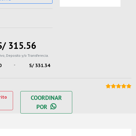
S/ 315.56
ivo, Deposito y/o Transferecia.
-
0
S/ 331.34
rito
COORDINAR
POR