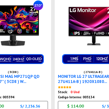
( 3CD8 )
( 27U411A-B )
SI MAG MP271QP QD
MONITOR LG 27 ULTRAGEAR 
’ ( 3CD8 ) W...
27U411A-B ) 1920X1080...
Nuevo
Nuevo
Stock:
0 Und
o: 005594
Codigo Interno: 005134
00
$ 114.00
S/ 2,236.36
S/ 