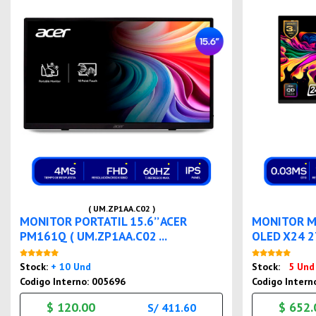
( UM.ZP1AA.C02 )
MONITOR PORTATIL 15.6’’ ACER
MONITOR M
PM161Q ( UM.ZP1AA.C02 ...
OLED X24 27’
Nuevo
Stock:
+ 10 Und
Stock:
5 Und
Codigo Interno: 005696
Codigo Intern
$ 120.00
$ 652.
S/ 411.60