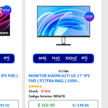
P27FBA
IPS FHD (
MONITOR XIAOMI A27I US 27" IPS
FHD ( P27FBA-RAGL ) 100H...
Nuevo
Stock:
0 Und
Codigo Interno: 003678
$ 102.00
391.02
S/ 349.86