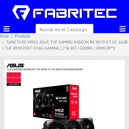
Inicio
Producto
TARJETA DE VIDEO ASUS TUF GAMING RADEON RX 9070 XT OC 16GB
( TUF-RX9070XT-O16G-GAMING ) 256 BIT | GDDR6 / HDMI-DP*3