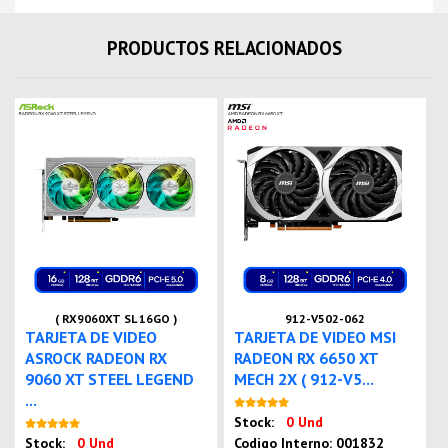
PRODUCTOS RELACIONADOS
( RX9060XT SL 16GO )
912-V502-062
TARJETA DE VIDEO
TARJETA DE VIDEO MSI
ASROCK RADEON RX
RADEON RX 6650 XT
9060 XT STEEL LEGEND
MECH 2X ( 912-V5...
...
Nuevo
Stock:
0 Und
Nuevo
Stock:
0 Und
Codigo Interno: 001832