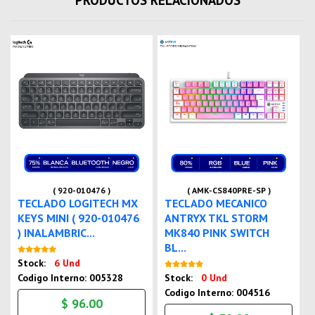
PRODUCTOS RELACIONADOS
( 920-010476 )
( AMK-CS840PRE-SP )
TECLADO LOGITECH MX
TECLADO MECANICO
KEYS MINI ( 920-010476
ANTRYX TKL STORM
) INALAMBRIC...
MK840 PINK SWITCH
BL...
Nuevo
Stock:
6 Und
Nuevo
Codigo Interno: 005328
Stock:
0 Und
Codigo Interno: 004516
$ 96.00