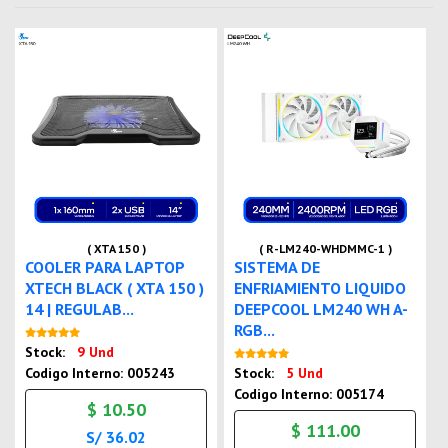
( XTA 150 )
( R-LM240-WHDMMC-1 )
COOLER PARA LAPTOP
SISTEMA DE
XTECH BLACK ( XTA 150 )
ENFRIAMIENTO LIQUIDO
14 | REGULAB...
DEEPCOOL LM240 WH A-
RGB...
Nuevo
Stock:
9 Und
Nuevo
Codigo Interno: 005243
Stock:
5 Und
Codigo Interno: 005174
$ 10.50
$ 111.00
S/ 36.02