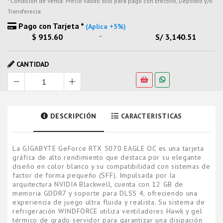
* Condicion de Venta: Precio valido solo para pago con Efectivo, Deposito y/o
Transferecia.
Pago con Tarjeta *
(Aplica +5%)
-
$ 915.60
S/ 3,140.51
CANTIDAD
DESCRIPCIÓN
CARACTERISTICAS
La GIGABYTE GeForce RTX 5070 EAGLE OC es una tarjeta
gráfica de alto rendimiento que destaca por su elegante
diseño en color blanco y su compatibilidad con sistemas de
factor de forma pequeño (SFF). Impulsada por la
arquitectura NVIDIA Blackwell, cuenta con 12 GB de
memoria GDDR7 y soporte para DLSS 4, ofreciendo una
experiencia de juego ultra fluida y realista. Su sistema de
refrigeración WINDFORCE utiliza ventiladores Hawk y gel
térmico de grado servidor para garantizar una disipación