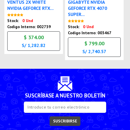
VENTUS 2X WHITE
GIGABYTE NVIDIA
NVIDIA GEFORCE RTX...
GEFORCE RTX 4070
SUPER...
Nuevo
Stock:
0 Und
Nuevo
Codigo Interno: 002739
Stock:
0 Und
Codigo Interno: 003467
$ 374.00
$ 799.00
S/ 1,282.82
S/ 2,740.57
SUSCRÍBASE A NUESTRO BOLETÍN
SUSCRIBIRSE