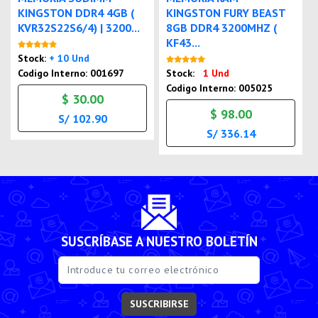
KINGSTON DDR4 4GB (
KINGSTON FURY BEAST
KVR32S22S6/4) | 3200...
8GB DDR4 3200MHZ (
KF43...
Nuevo
Stock:
+ 10 Und
Nuevo
Codigo Interno: 001697
Stock:
1 Und
Codigo Interno: 005025
$ 30.00
$ 98.00
S/ 102.90
S/ 336.14
SUSCRÍBASE A NUESTRO BOLETÍN
SUSCRIBIRSE