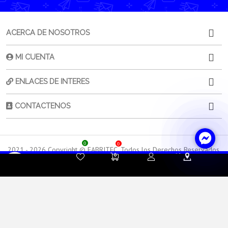
ACERCA DE NOSOTROS
MI CUENTA
ENLACES DE INTERES
CONTACTENOS
0
0
2021 -
2026
Copyright © FABRITEC. Todos los Derechos Reservados.
Desarrollado por HTEC
Contacta a
Atención al
Sorporte
tu Asesor de Ventas
Cliente
Técnico