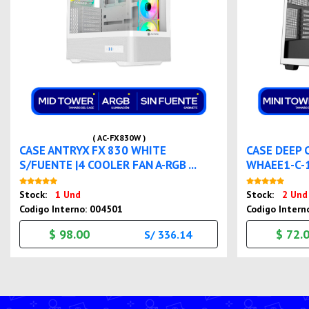
( AC-FX830W )
CASE ANTRYX FX 830 WHITE
CASE DEEP 
S/FUENTE |4 COOLER FAN A-RGB ...
WHAEE1-C-1 
Nuevo
Stock:
1 Und
Stock:
2 Und
Codigo Interno: 004501
Codigo Intern
$ 98.00
$ 72.
S/ 336.14