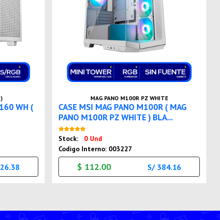
)
MAG PANO M100R PZ WHITE
160 WH (
CASE MSI MAG PANO M100R ( MAG
PANO M100R PZ WHITE ) BLA...
Nuevo
Stock:
0 Und
Codigo Interno: 003227
$ 112.00
226.38
S/ 384.16