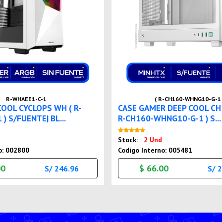
R-WHAEE1-C-1
( R-CH160-WHNG10-G-1 
COOL CYCLOPS WH ( R-
CASE GAMER DEEP COOL CH
) S/FUENTE| BL...
R-CH160-WHNG10-G-1 ) S...
Nuevo
Nuevo
Stock:
2 Und
o: 002800
Codigo Interno: 005481
00
$ 66.00
S/ 246.96
S/ 