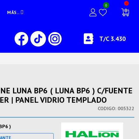
0
0
MÁS..
T/C 3.430
E LUNA BP6 ( LUNA BP6 ) C/FUENTE
LER | PANEL VIDRIO TEMPLADO
CODIGO:
005322
BP6 )
CANTE