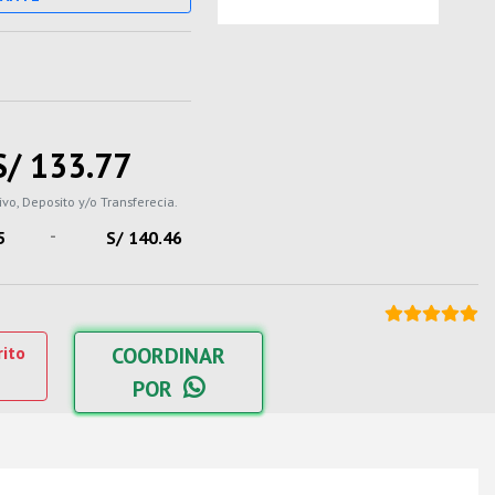
S/ 133.77
ivo, Deposito y/o Transferecia.
-
5
S/ 140.46
rito
COORDINAR
POR