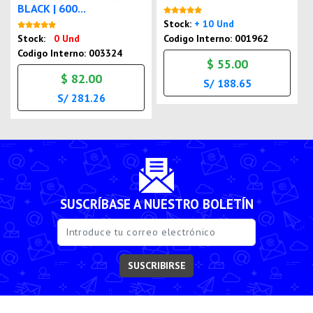
BLACK | 600...
Nuevo
Stock:
+ 10 Und
Nuevo
Stock:
0 Und
Codigo Interno: 001962
Codigo Interno: 003324
$ 55.00
$ 82.00
S/ 188.65
S/ 281.26
SUSCRÍBASE A NUESTRO BOLETÍN
SUSCRIBIRSE