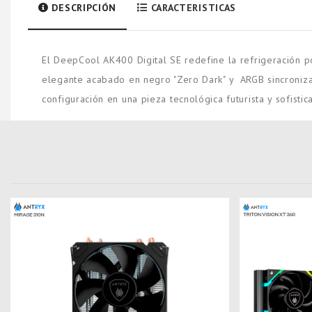
DESCRIPCIÓN
CARACTERISTICAS
El DeepCool AK400 Digital SE redefine la refrigeración po
elegante acabado en negro "Zero Dark" y ARGB sincronizab
configuración en una pieza tecnológica futurista y sofistic