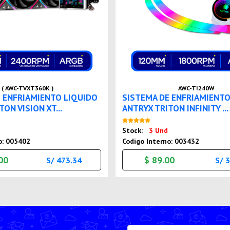
( AWC-TVXT360K )
AWC-TI240W
 ENFRIAMIENTO LIQUIDO
SISTEMA DE ENFRIAMIENTO
ON VISION XT...
ANTRYX TRITON INFINITY ...
Nuevo
Nuevo
Stock:
3 Und
o: 005402
Codigo Interno: 003432
00
$ 89.00
S/ 473.34
S/ 