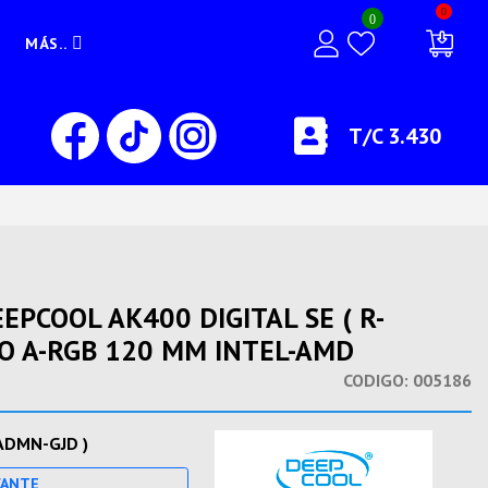
0
0
MÁS..
T/C 3.430
PCOOL AK400 DIGITAL SE ( R-
O A-RGB 120 MM INTEL-AMD
CODIGO:
005186
ADMN-GJD )
CANTE