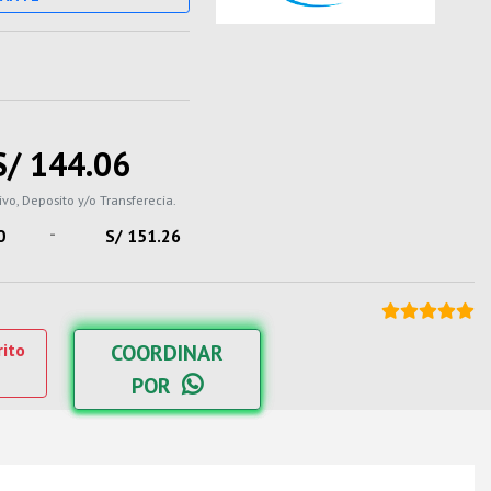
S/ 144.06
ivo, Deposito y/o Transferecia.
-
0
S/ 151.26
rito
COORDINAR
POR