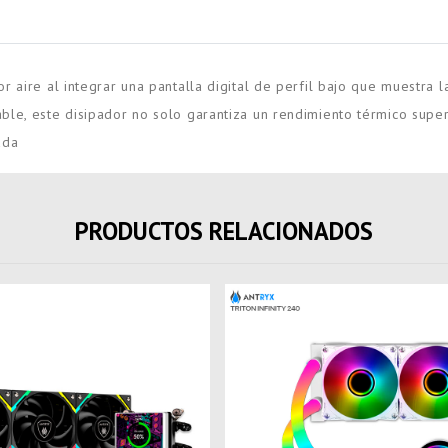
r aire al integrar una pantalla digital de perfil bajo que muestra 
le, este disipador no solo garantiza un rendimiento térmico supe
ada
PRODUCTOS RELACIONADOS