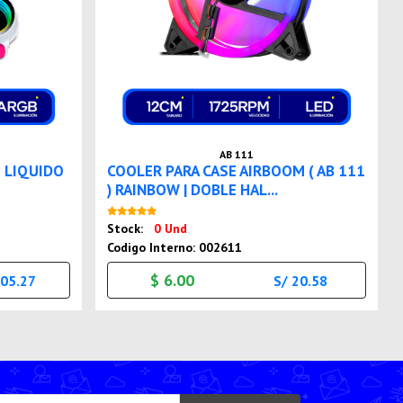
AB 111
 LIQUIDO
COOLER PARA CASE AIRBOOM ( AB 111
) RAINBOW | DOBLE HAL...
Nuevo
Stock:
0 Und
Codigo Interno: 002611
$ 6.00
305.27
S/ 20.58