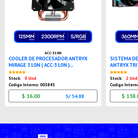
ACC-310N
COOLER DE PROCESADOR ANTRYX
SISTEMA DE
MIRAGE 310N ( ACC-310N )...
ANTRYX TRIT
Nuevo
Stock:
0 Und
Stock:
2 Und
Codigo Interno: 003845
Codigo Intern
$ 16.00
$ 138.
S/ 54.88