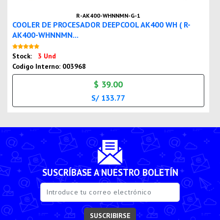
R-AK400-WHNNMN-G-1
COOLER DE PROCESADOR DEEPCOOL AK400 WH ( R-
AK400-WHNNMN...
Nuevo
Stock:
3 Und
Codigo Interno: 003968
$ 39.00
S/ 133.77
SUSCRÍBASE A NUESTRO BOLETÍN
SUSCRIBIRSE