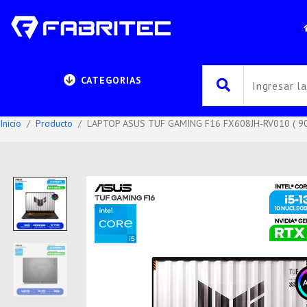
CATEGORIAS
Inicio
Producto
LAPTOP ASUS TUF GAMING F16 FX608JH-RV010 ( 90