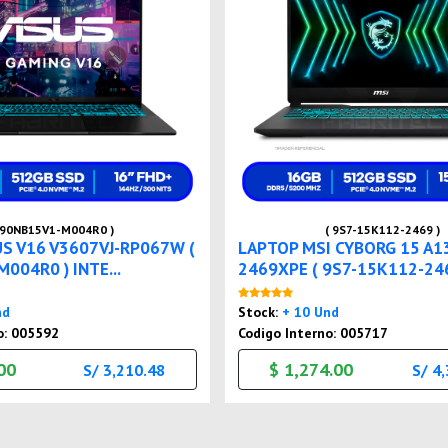
 90NB15V1-M004R0 )
( 9S7-15K112-2469 )
S V16 V3607VJ-RP067W (
LAPTOP MSI CYBORG 15 A1
004R0 ) INTE...
2469XPE ( 9S7-15K112-2469 
Nuevo
Nuevo
nd
Stock:
+ 10 Und
o: 005592
Codigo Interno: 005717
00
$ 1,274.00
S/ 3,210.48
S/ 4