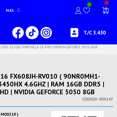
0
0
MÁS..
T/C 3.430
 SSD 512GB | PANTALLA 16 FHD | NVIDIA GEFORCE 5050 8GB
F16 FX608JH-RV010 ( 90NR0MH1-
13450HX 4.6GHZ | RAM 16GB DDR5 |
FHD | NVIDIA GEFORCE 5050 8GB
CODIGO:
005147
-M00210 )