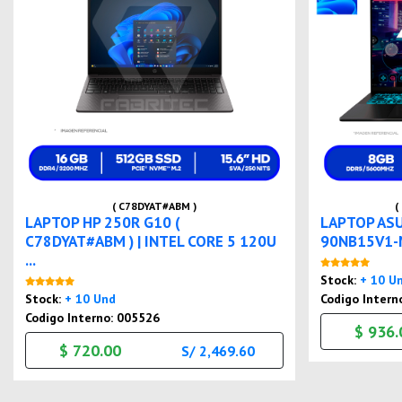
( C78DYAT#ABM )
(
LAPTOP HP 250R G10 (
LAPTOP ASU
C78DYAT#ABM ) | INTEL CORE 5 120U
90NB15V1-M
...
Stock:
+ 10 U
Nuevo
Stock:
+ 10 Und
Codigo Intern
Codigo Interno: 005526
$ 936.
$ 720.00
S/ 2,469.60