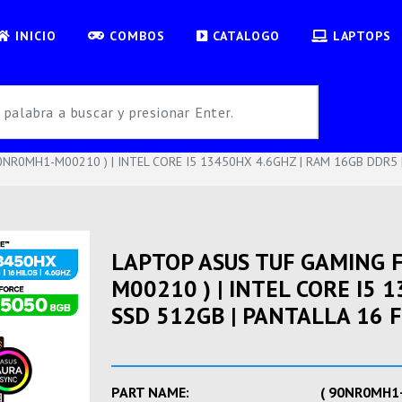
INICIO
COMBOS
CATALOGO
LAPTOPS
NR0MH1-M00210 ) | INTEL CORE I5 13450HX 4.6GHZ | RAM 16GB DDR5 |
LAPTOP ASUS TUF GAMING 
M00210 ) | INTEL CORE I5 
SSD 512GB | PANTALLA 16 
PART NAME:
( 90NR0MH1