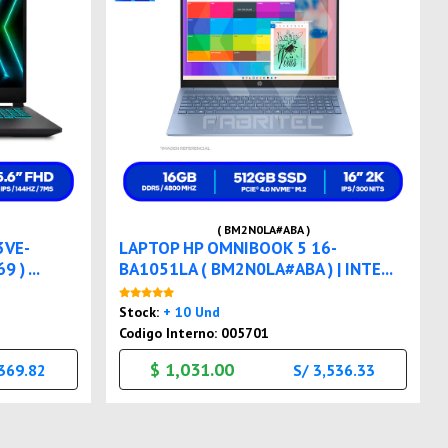
( BM2N0LA#ABA )
3VE-
LAPTOP HP OMNIBOOK 5 16-
) ...
BA1051LA ( BM2N0LA#ABA ) | INTE...
Nuevo
Stock:
+ 10 Und
Codigo Interno: 005701
$ 1,031.00
,369.82
S/ 3,536.33