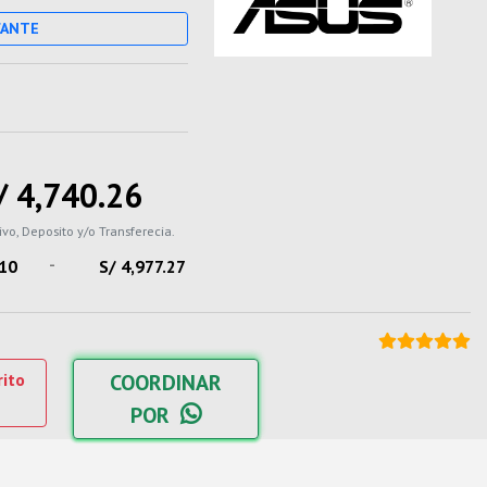
CANTE
/ 4,740.26
ivo, Deposito y/o Transferecia.
-
.10
S/ 4,977.27
rito
COORDINAR
POR