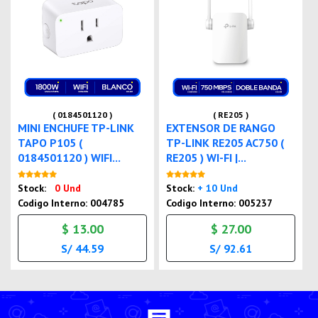
( 0184501120 )
( RE205 )
MINI ENCHUFE TP-LINK
EXTENSOR DE RANGO
TAPO P105 (
TP-LINK RE205 AC750 (
0184501120 ) WIFI...
RE205 ) WI-FI |...
Nuevo
Nuevo
Stock:
0 Und
Stock:
+ 10 Und
Codigo Interno: 004785
Codigo Interno: 005237
$ 13.00
$ 27.00
S/ 44.59
S/ 92.61