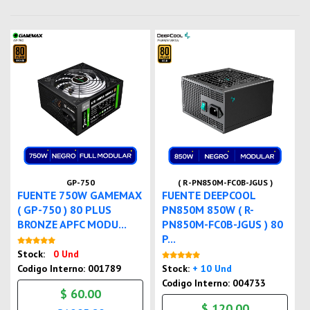
GP-750
( R-PN850M-FC0B-JGUS )
FUENTE 750W GAMEMAX
FUENTE DEEPCOOL
( GP-750 ) 80 PLUS
PN850M 850W ( R-
BRONZE APFC MODU...
PN850M-FC0B-JGUS ) 80
P...
Nuevo
Stock:
0 Und
Nuevo
Codigo Interno: 001789
Stock:
+ 10 Und
Codigo Interno: 004733
$ 60.00
$ 120.00